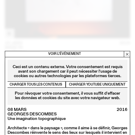
23 JANV
2018
MADE IN
Conférence
VOIR L’ÉVÈNEMENT
Ceci est un contenu externe. Votre consentement est requis
avant son chargement car il peut nécessiter l'usage de
cookies ou autres technologies par les plateformes tierces.
CHARGER TOUS LES CONTENUS
CHARGER YOUTUBE UNIQUEMENT
Pour révoquer votre consentement, il vous suffit d'effacer
les données et cookies du site avec votre navigateur web.
08 MARS
2016
GEORGES DESCOMBES
Une imagination topographique
Architecte « dans le paysage », comme il aime à se définir, Georges
Descombes réinvente le sens des lieux sur lesquels il intervient en