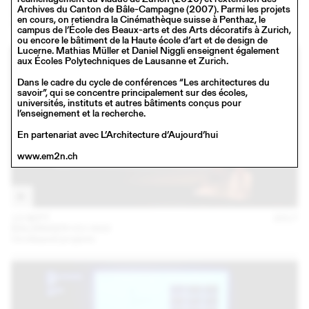
16 NOV
2017
Archives du Canton de Bâle-Campagne (2007). Parmi les projets
SCHAFFTER SAHLI
en cours, on retiendra la Cinémathèque suisse à Penthaz, le
Conférence
campus de l’École des Beaux-arts et des Arts décoratifs à Zurich,
ou encore le bâtiment de la Haute école d’art et de design de
Lucerne. Mathias Müller et Daniel Niggli enseignent également
aux Écoles Polytechniques de Lausanne et Zurich.
Dans le cadre du cycle de conférences “Les architectures du
savoir”, qui se concentre principalement sur des écoles,
universités, instituts et autres bâtiments conçus pour
l’enseignement et la recherche.
En partenariat avec L’Architecture d’Aujourd’hui
www.em2n.ch
13 SEPT
2017
BALDINGER•VU-HUU
Unreleased projects