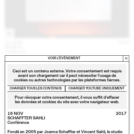
23 JANV
2018
MADE IN
Conférence
VOIR L’ÉVÈNEMENT
Ceci est un contenu externe. Votre consentement est requis
avant son chargement car il peut nécessiter l'usage de
cookies ou autres technologies par les plateformes tierces.
CHARGER TOUS LES CONTENUS
CHARGER YOUTUBE UNIQUEMENT
Pour révoquer votre consentement, il vous suffit d'effacer
les données et cookies du site avec votre navigateur web.
16 NOV
2017
SCHAFFTER SAHLI
Conférence
Fondé en 2005 par Joanna Schaffter et Vincent Sahli, le studio