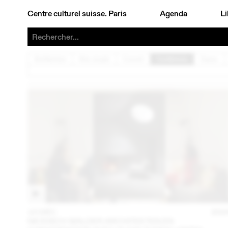
Centre culturel suisse. Paris
Agenda
Li
Architecture
Arts visuels
Concert
Conférence
Danse
10 DÉC
202
NICKISCH WALDER ARCHITEKTEN EN