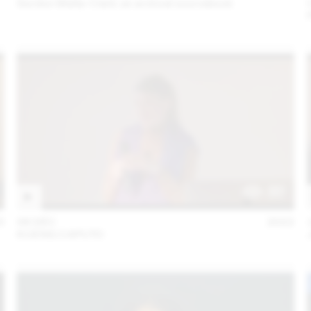
Gordon Matta-Clark: an archival sourcebook
3
06 DÉC
2022
KUENG CAPUTO