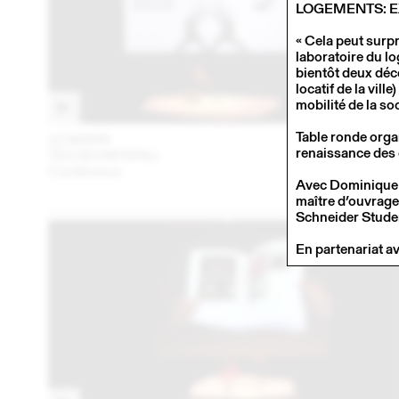
LOGEMENTS: E
« Cela peut surpr
laboratoire du l
bientôt deux déc
locatif de la vill
mobilité de la s
Table ronde orga
22 MARS
201
renaissance des 
TEO SCHIFFERLI
Conférence
Avec Dominique Bo
maître d’ouvrage
Schneider Stude
En partenariat a