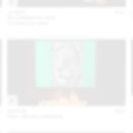
7
13 SEPT
2017
BALDINGER•VU-HUU
Unreleased projects
7
28 FÉVR
2017
PRILL VIECELI CREMERS