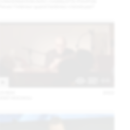
CONVERSATION AVEC CHARLOTTE POUPON
Penser l’intérieur quand l’extérieur n’existe pas?
15 NOV
2022
JOST HOCHULI