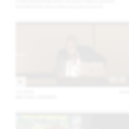
CONVERSATION AVEC OLIVIA FUNES LASTRA
Architectures minuscules entre jeu et survie
14 FÉVR
202
MICHAEL RENNER