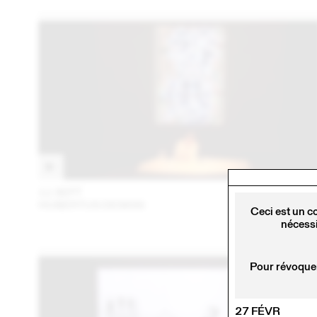
11 SEPT
201
HUBERTUS DESIGN
Ceci est un c
nécessi
Pour révoquer
27 FÉVR