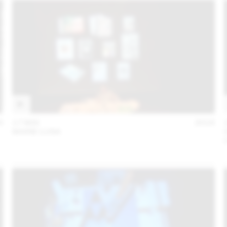
6
17 MAI
2016
MARIE LUSA