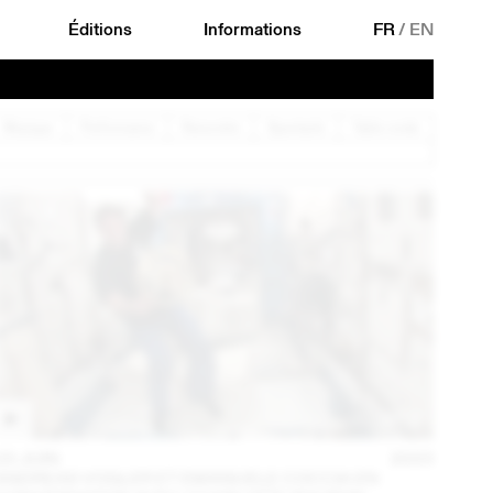
Éditions
Informations
FR
/
EN
Musique
Performance
Rencontre
Spectacle
Table ronde
23 JUIN
2023
ANDREAS VOGLER ET EMANUELE COCCIA EN