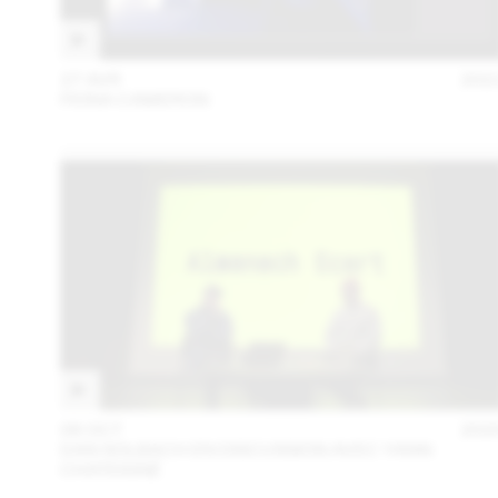
27 AVR
202
FIONA CAMERON
06 OCT
202
DAN SOLBACH EN DISCUSSION AVEC YANN
CHATEIGNÉ