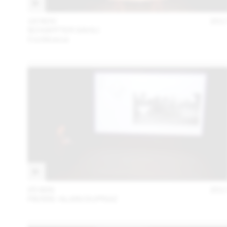
16 NOV
201
SCHAFFTER SAHLI
Conférence
05 MAI
201
PIERRE-ALAIN DUPRAZ