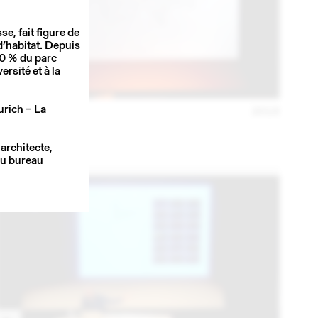
e, fait figure de
d’habitat. Depuis
30 % du parc
ersité et à la
urich – La
23 JANV
2018
MADE IN
Conférence
architecte,
du bureau