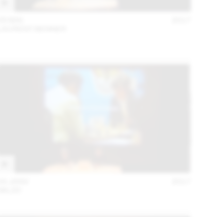
09 MAI
2017
LAURENT BENNER
24 JANV
2017
:MLZD