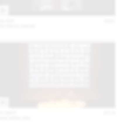
06 AVR
2021
KEYNA ELEISON
25 SEPT
2018
SVIZZERA 240