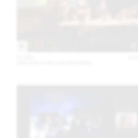
02 DÉC
202
ARCHITECTURE FOR REFUGEES