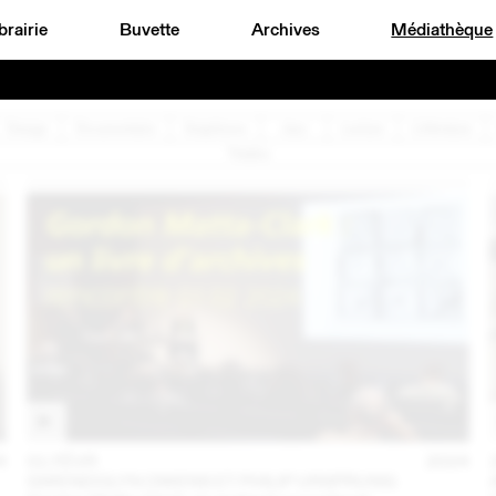
brairie
Buvette
Archives
Médiathèque
Design
Documentaire
Graphisme
Jazz
Lecture
Littérature
Théâtre
4
01 FÉVR
2024
GWENDOLYN OWENS ET PHILIP URSPRUNG