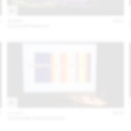
1
20 AVR
2021
LUCIA PIETROIUSTI
0
11 OCT
2018
JOCELYNE FRACHEBOUD