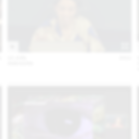
1
10 JUIN
2021
ANN KERN