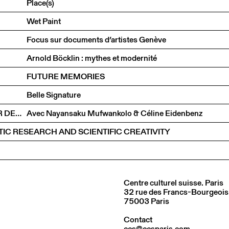
Place(s)
Wet Paint
Focus sur documents d’artistes Genève
Arnold Böcklin : mythes et modernité
FUTURE MEMORIES
Belle Signature
UN ÉTRANGER AU VILLAGE : LE RACISME AU MIROIR DE JAMES BALDWIN
Avec Nayansaku Mufwankolo & Céline Eidenbenz
TIC RESEARCH AND SCIENTIFIC CREATIVITY
Centre culturel suisse. Paris
32 rue des Francs-Bourgeois
75003 Paris
Contact
ccs@ccsparis.com