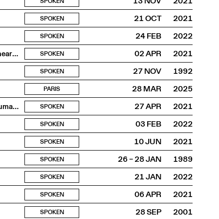
13 NOV
2021
SPOKEN
21 OCT
2021
SPOKEN
24 FEB
2022
SPOKEN
Srijan-Abartan—a workshop for exhibition making at the heart of the Dhaka Art Summit 2020
02 APR
2021
SPOKEN
27 NOV
1992
SPOKEN
28 MAR
2025
PARIS
Exhibiting for Earthly Habitability: Curating more-than-human and other-human climate ecologies
27 APR
2021
SPOKEN
03 FEB
2022
SPOKEN
10 JUN
2021
SPOKEN
26 – 28 JAN
1989
SPOKEN
21 JAN
2022
SPOKEN
06 APR
2021
SPOKEN
28 SEP
2001
SPOKEN