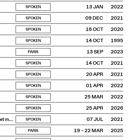
13 JAN
2022
SPOKEN
09 DEC
2021
SPOKEN
16 OCT
2020
SPOKEN
14 OCT
1995
SPOKEN
13 SEP
2023
PARIS
14 OCT
2021
SPOKEN
20 APR
2021
SPOKEN
01 APR
2022
SPOKEN
25 MAR
2022
SPOKEN
25 APR
2026
SPOKEN
Je ne crois pas aux fantômes mais mon jardin en est plein et ma mémoire
07 JUL
2021
SPOKEN
19 – 22 MAR
2025
PARIS