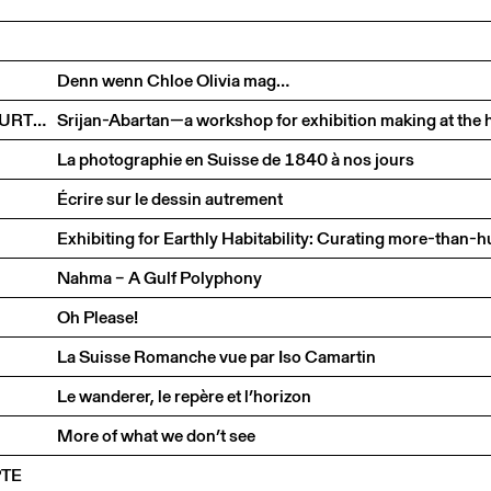
Denn wenn Chloe Olivia mag…
DIANA CAMPBELL BETANCOURT, PREM KRISHNAMURTHY, DRIES RODET, INTEZA SHARIAR & NINA PAIM
La photographie en Suisse de 1840 à nos jours
Écrire sur le dessin autrement
Nahma – A Gulf Polyphony
Oh Please!
La Suisse Romanche vue par Iso Camartin
Le wanderer, le repère et l’horizon
More of what we don’t see
PTE