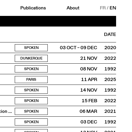
Publications
About
FR
/
EN
DATE
03 OCT – 09 DEC
2020
SPOKEN
21 NOV
2022
DUNKERQUE
08 NOV
1992
SPOKEN
11 APR
2025
PARIS
14 NOV
1992
SPOKEN
15 FEB
2022
SPOKEN
Hors réseau et dans le Cloud - construire une interconnexion wifi indépendante
06 MAR
2021
SPOKEN
03 DEC
1992
SPOKEN