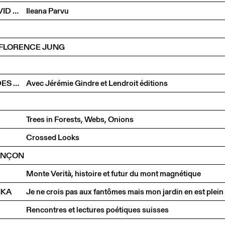
LA CONSISTANCE DES CHOSES. PETER FISCHLI, DAVID WEISS ET LE TEMPS RETOURNÉ
Ileana Parvu
E FLORENCE JUNG
LES ÉDITIONS DU CCS À LA CITÉ INTERNATIONALE DES ARTS
Avec Jérémie Gindre et Lendroit éditions
Trees in Forests, Webs, Onions
Crossed Looks
ANÇON
Monte Verità, histoire et futur du mont magnétique
NKA
Rencontres et lectures poétiques suisses