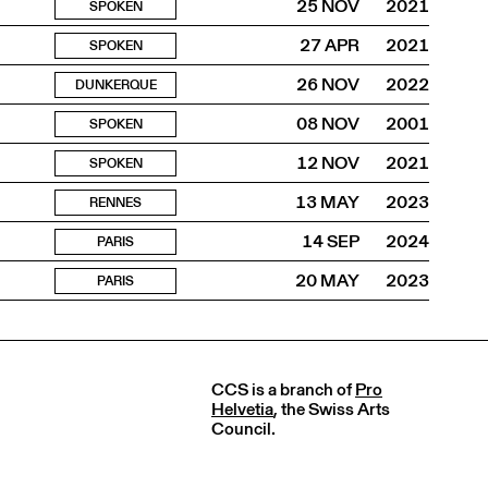
25 NOV
2021
SPOKEN
27 APR
2021
SPOKEN
26 NOV
2022
DUNKERQUE
08 NOV
2001
SPOKEN
12 NOV
2021
SPOKEN
13 MAY
2023
RENNES
14 SEP
2024
PARIS
20 MAY
2023
PARIS
CCS is a branch of
Pro
Helvetia
, the Swiss Arts
Council.