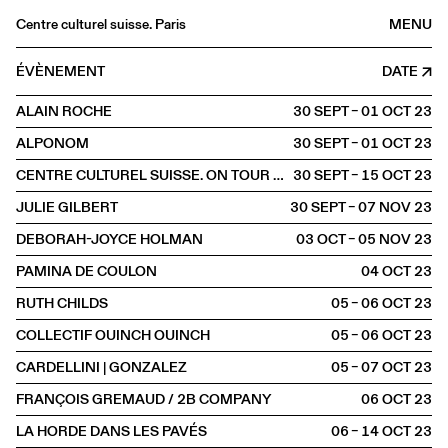
Centre culturel suisse. Paris
MENU
Agenda
ÉVÈNEMENT
DATE
Librairie
ALAIN ROCHE
30 SEPT – 01 OCT
2023
Buvette
ALPONOM
30 SEPT – 01 OCT
2023
Archives
CENTRE CULTUREL SUISSE. ON TOUR À BORDEAUX
30 SEPT – 15 OCT
2023
Médiathèque
JULIE GILBERT
30 SEPT – 07 NOV
2023
Éditions
DEBORAH-JOYCE HOLMAN
03 OCT – 05 NOV
2023
Informations
PAMINA DE COULON
04 OCT
2023
FR
/
EN
RUTH CHILDS
05 – 06 OCT
2023
HORS LES MURS
Bordeaux
COLLECTIF OUINCH OUINCH
05 – 06 OCT
2023
CARDELLINI | GONZALEZ
05 – 07 OCT
2023
FRANÇOIS GREMAUD / 2B COMPANY
06 OCT
2023
LA HORDE DANS LES PAVÉS
06 – 14 OCT
2023