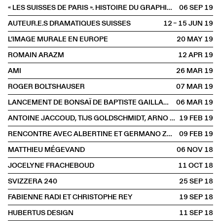
« LES SUISSES DE PARIS ». HISTOIRE DU GRAPHISME SUISSE À PARIS
06 SEP
2019
AUTEUR.E.S DRAMATIQUES SUISSES
12 – 15 JUN
2019
L’IMAGE MURALE EN EUROPE
20 MAY
2019
ROMAIN ARAZM
12 APR
2019
AMI
26 MAR
2019
ROGER BOLTSHAUSER
07 MAR
2019
LANCEMENT DE BONSAÏ DE BAPTISTE GAILLARD
06 MAR
2019
ANTOINE JACCOUD, TIJS GOLDSCHMIDT, ARNO CAMENISCH
19 FEB
2019
RENCONTRE AVEC ALBERTINE ET GERMANO ZULLO
09 FEB
2019
MATTHIEU MÉGEVAND
06 NOV
2018
JOCELYNE FRACHEBOUD
11 OCT
2018
SVIZZERA 240
25 SEP
2018
FABIENNE RADI ET CHRISTOPHE REY
19 SEP
2018
HUBERTUS DESIGN
11 SEP
2018