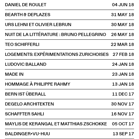
DANIEL DE ROULET
04 JUN
2018
BEARTH & DEPLAZES
31 MAY
2018
URS LEHNI ET OLIVIER LEBRUN
30 MAY
2018
NUIT DE LA LITTÉRATURE : BRUNO PELLEGRINO
26 MAY
2018
TEO SCHIFFERLI
22 MAR
2018
LOGEMENTS: EXPÉRIMENTATIONS ZURICHOISES
27 FEB
2018
LUDOVIC BALLAND
24 JAN
2018
MADE IN
23 JAN
2018
HOMMAGE À PHILIPPE RAHMY
13 JAN
2018
BERN IST ÜBERALL
11 DEC
2017
DEGELO ARCHITEKTEN
30 NOV
2017
SCHAFFTER SAHLI
16 NOV
2017
MAYLIS DE KERANGAL ET MATTHIAS ZSCHOKKE
05 OCT
2017
BALDINGER•VU-HUU
13 SEP
2017