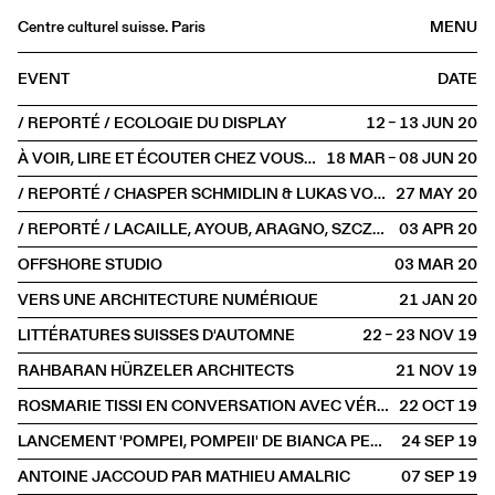
Centre culturel suisse. Paris
MENU
Agenda
EVENT
DATE
Bookshop
/ REPORTÉ / ECOLOGIE DU DISPLAY
12 – 13 JUN
2020
Buvette
À VOIR, LIRE ET ÉCOUTER CHEZ VOUS #3
18 MAR – 08 JUN
2020
Archives
/ REPORTÉ / CHASPER SCHMIDLIN & LUKAS VOELLMY
27 MAY
2020
Medias
/ REPORTÉ / LACAILLE, AYOUB, ARAGNO, SZCZEPSKI
03 APR
2020
Publications
OFFSHORE STUDIO
03 MAR
2020
About
VERS UNE ARCHITECTURE NUMÉRIQUE
21 JAN
2020
FR
/
EN
LITTÉRATURES SUISSES D'AUTOMNE
22 – 23 NOV
2019
SPOKEN
RAHBARAN HÜRZELER ARCHITECTS
21 NOV
2019
ROSMARIE TISSI EN CONVERSATION AVEC VÉRONIQUE MARRIER
22 OCT
2019
LANCEMENT 'POMPEI, POMPEII' DE BIANCA PEDRINA
24 SEP
2019
ANTOINE JACCOUD PAR MATHIEU AMALRIC
07 SEP
2019