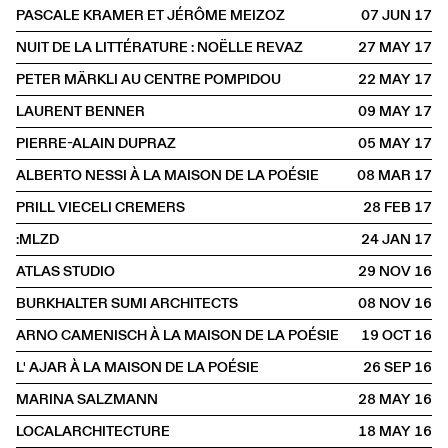
PASCALE KRAMER ET JÉRÔME MEIZOZ
07 JUN
2017
NUIT DE LA LITTÉRATURE : NOËLLE REVAZ
27 MAY
2017
PETER MÄRKLI AU CENTRE POMPIDOU
22 MAY
2017
LAURENT BENNER
09 MAY
2017
PIERRE-ALAIN DUPRAZ
05 MAY
2017
ALBERTO NESSI À LA MAISON DE LA POÉSIE
08 MAR
2017
PRILL VIECELI CREMERS
28 FEB
2017
:MLZD
24 JAN
2017
ATLAS STUDIO
29 NOV
2016
BURKHALTER SUMI ARCHITECTS
08 NOV
2016
ARNO CAMENISCH À LA MAISON DE LA POÉSIE
19 OCT
2016
L' AJAR À LA MAISON DE LA POÉSIE
26 SEP
2016
MARINA SALZMANN
28 MAY
2016
LOCALARCHITECTURE
18 MAY
2016