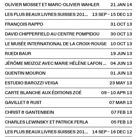
OLIVIER MOSSET ET MARC-OLIVIER WAHLER
21 JAN
2014
LES PLUS BEAUX LIVRES SUISSES 2012 À LA LIBRAIRIE
13 SEP – 15 DEC
2013
FRANÇOIS RAPPO
31 OCT
2013
DAVID CHIPPERFIELD AU CENTRE POMPIDOU
30 OCT
2013
LE MUSÉE INTERNATIONAL DE LA CROIX-ROUGE
10 OCT
2013
RUEDI BAUR
19 JUN
2013
JÉRÔME MEIZOZ AVEC MARIE HÉLÈNE LAFON ET PIERRE BERGOUNIOUX
04 JUN
2013
QUENTIN MOURON
01 JUN
2013
ESTUDIO BAROZZI VEIGA
23 MAY
2013
CARTE BLANCHE AUX ÉDITIONS ZOÉ
09 – 10 APR
2013
GAVILLET & RUST
07 MAR
2013
CHRIST & GANTENBEIN
07 FEB
2013
CHARLES LEWINSKY ET PATRICK FERLA
05 FEB
2013
LES PLUS BEAUX LIVRES SUISSES 2011 À LA LIBRAIRIE
14 SEP – 16 DEC
2012