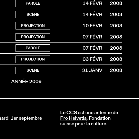
14 FÉVR
2008
PAROLE
14 FÉVR
2008
SCÈNE
10 FÉVR
2008
PROJECTION
07 FÉVR
2008
PROJECTION
07 FÉVR
2008
PAROLE
03 FÉVR
2008
PROJECTION
31 JANV
2008
SCÈNE
ANNÉE 2009
Le CCS est une antenne de
 mardi 1er septembre
Pro Helvetia
, Fondation
suisse pour la culture.