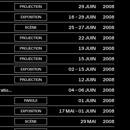
29 JUIN
2008
PROJECTION
16 – 29 JUIN
2008
EXPOSITION
25 – 27 JUIN
2008
SCÈNE
22 JUIN
2008
PROJECTION
19 JUIN
2008
PROJECTION
15 JUIN
2008
PROJECTION
02 – 15 JUIN
2008
EXPOSITION
12 JUIN
2008
PROJECTION
L’adoration des mages selon Marcel ou quelques considérations sur les corrélations entre l’art et le fromage.
04 – 06 JUIN
2008
01 JUIN
2008
PAROLE
17 MAI – 01 JUIN
2008
EXPOSITION
29 MAI
2008
SCÈNE