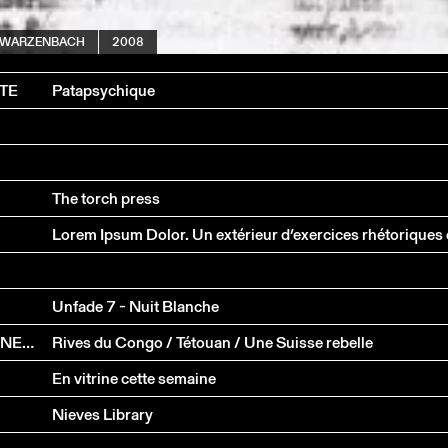
CHWARZENBACH
2008
TE
Patapsychique
The torch press
Unfade 7 - Nuit Blanche
LECTURE MUSICALE ET PROJECTION AUTOUR D'ANNEMARIE SCHWARZENBACH
Rives du Congo / Tétouan / Une Suisse rebelle
En vitrine cette semaine
Nieves Library