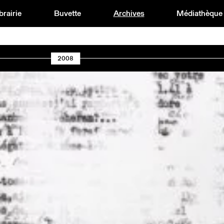
brairie
Buvette
Archives
Médiathèque
2008
0