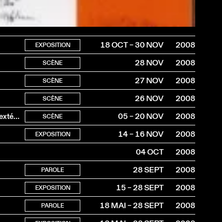
18 OCT – 30 NOV
2008
EXPOSITION
28 NOV
2008
SCÈNE
27 NOV
2008
SCÈNE
26 NOV
2008
SCÈNE
Lorem Ipsum Dolor. Un extérieur d’exercices rhétoriques extérieurs. CH
05 – 20 NOV
2008
SCÈNE
14 – 16 NOV
2008
EXPOSITION
04 OCT
2008
28 SEPT
2008
PAROLE
15 – 28 SEPT
2008
EXPOSITION
18 MAI – 28 SEPT
2008
PAROLE