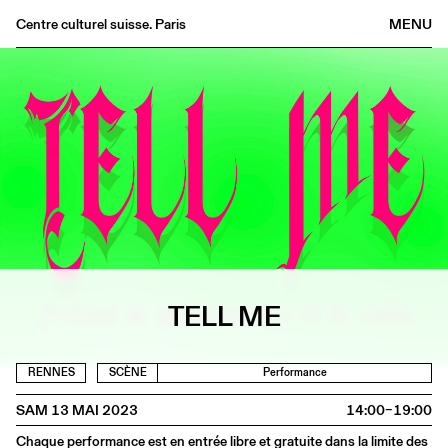
Centre culturel suisse. Paris
MENU
Agenda
Librairie
Buvette
Archives
Médiathèque
Éditions
Informations
FR
/
EN
TELL ME
RENNES
SCÈNE
Performance
SAM 13 MAI 2023
14:00–19:00
Chaque performance est en entrée libre et gratuite dans la limite des