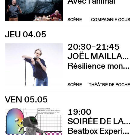
Avec l’animal
SCÈNE
COMPAGNIE OCUS
JEU 04.05
20:30–21:45
JOËL MAILLARD
Résilience mon cul
SCÈNE
THÉÂTRE DE POCHE
VEN 05.05
19:00
SOIRÉE DE LANCEMENT DU CCS ON TOUR À RENNES
Beatbox Experimental Video Game + Andrina Bollinger