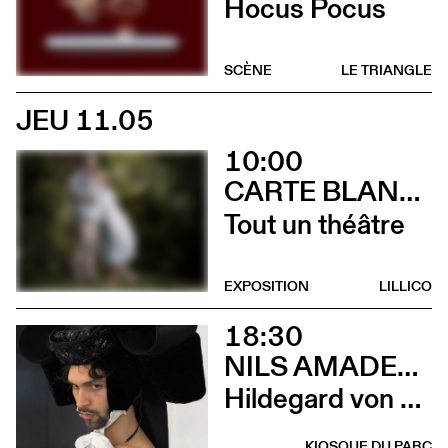
Hocus Pocus
SCÈNE
LE TRIANGLE
JEU 11.05
10:00
CARTE BLANCHE À ALBERTINE & GERMANO ZULLO
Tout un théâtre
EXPOSITION
LILLICO
18:30
NILS AMADEUS LANGE
Hildegard von Bingen
KIOSQUE DU PARC