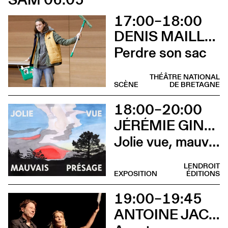
17:00–18:00
DENIS MAILLEFER ET PASCAL RAMBERT AVEC LOLA GIOUSSE
Perdre son sac
THÉÂTRE NATIONAL
SCÈNE
DE BRETAGNE
18:00–20:00
JÉRÉMIE GINDRE
Jolie vue, mauvais présage (Vernissage)
LENDROIT
EXPOSITION
ÉDITIONS
19:00–19:45
ANTOINE JACCOUD AVEC MATHIEU AMALRIC ET MARTHE KELLER