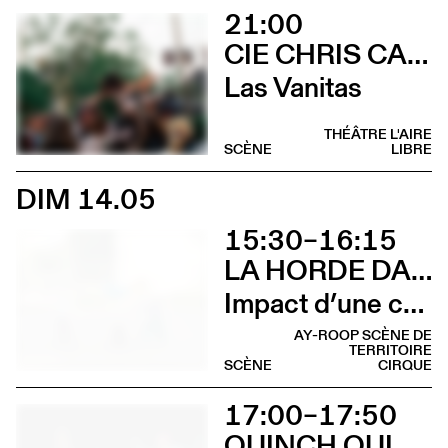
21:00
CIE CHRIS CADILLAC / MARION DUVAL & FLORIAN LEDUC
Las Vanitas
THÉÂTRE L'AIRE
SCÈNE
LIBRE
DIM 14.05
15:30–16:15
LA HORDE DANS LES PAVÉS
Impact d’une course [Cleunay]
AY-ROOP SCÈNE DE
TERRITOIRE
SCÈNE
CIRQUE
17:00–17:50
OUINCH OUINCH