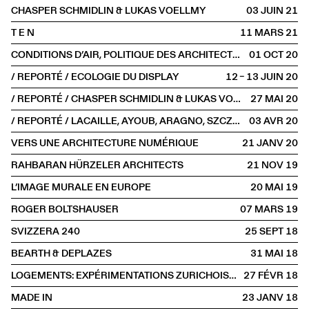
CHASPER SCHMIDLIN & LUKAS VOELLMY
03 JUIN
2021
T E N
11 MARS
2021
CONDITIONS D’AIR, POLITIQUE DES ARCHITECTURES PAR L’AMBIANCE
01 OCT
2020
/ REPORTÉ / ECOLOGIE DU DISPLAY
12 – 13 JUIN
2020
/ REPORTÉ / CHASPER SCHMIDLIN & LUKAS VOELLMY
27 MAI
2020
/ REPORTÉ / LACAILLE, AYOUB, ARAGNO, SZCZEPSKI
03 AVR
2020
VERS UNE ARCHITECTURE NUMÉRIQUE
21 JANV
2020
RAHBARAN HÜRZELER ARCHITECTS
21 NOV
2019
L’IMAGE MURALE EN EUROPE
20 MAI
2019
ROGER BOLTSHAUSER
07 MARS
2019
SVIZZERA 240
25 SEPT
2018
BEARTH & DEPLAZES
31 MAI
2018
LOGEMENTS: EXPÉRIMENTATIONS ZURICHOISES
27 FÉVR
2018
MADE IN
23 JANV
2018