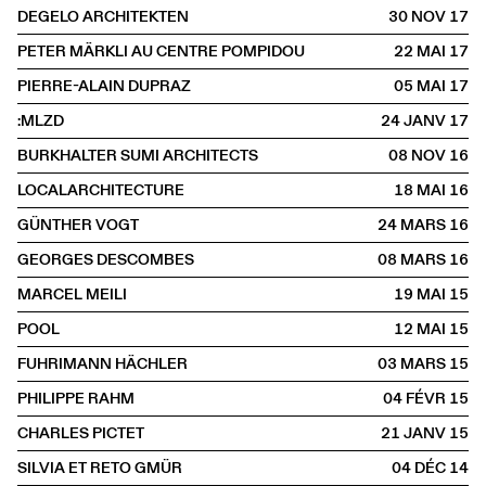
DEGELO ARCHITEKTEN
30 NOV
2017
PETER MÄRKLI AU CENTRE POMPIDOU
22 MAI
2017
PIERRE-ALAIN DUPRAZ
05 MAI
2017
:MLZD
24 JANV
2017
BURKHALTER SUMI ARCHITECTS
08 NOV
2016
LOCALARCHITECTURE
18 MAI
2016
GÜNTHER VOGT
24 MARS
2016
GEORGES DESCOMBES
08 MARS
2016
MARCEL MEILI
19 MAI
2015
POOL
12 MAI
2015
FUHRIMANN HÄCHLER
03 MARS
2015
PHILIPPE RAHM
04 FÉVR
2015
CHARLES PICTET
21 JANV
2015
SILVIA ET RETO GMÜR
04 DÉC
2014