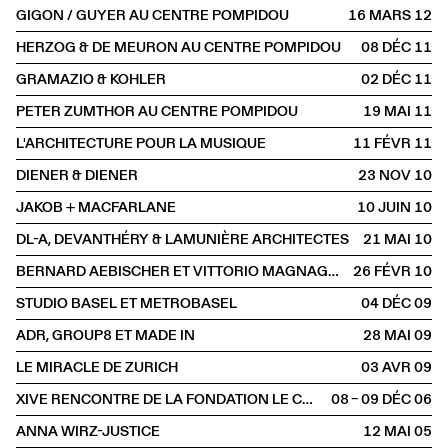
GIGON / GUYER AU CENTRE POMPIDOU
16 MARS
2012
HERZOG & DE MEURON AU CENTRE POMPIDOU
08 DÉC
2011
GRAMAZIO & KOHLER
02 DÉC
2011
PETER ZUMTHOR AU CENTRE POMPIDOU
19 MAI
2011
L'ARCHITECTURE POUR LA MUSIQUE
11 FÉVR
2011
DIENER & DIENER
23 NOV
2010
JAKOB + MACFARLANE
10 JUIN
2010
DL-A, DEVANTHÉRY & LAMUNIÈRE ARCHITECTES
21 MAI
2010
BERNARD AEBISCHER ET VITTORIO MAGNAGO LAMPUGNANI
26 FÉVR
2010
STUDIO BASEL ET METROBASEL
04 DÉC
2009
ADR, GROUP8 ET MADE IN
28 MAI
2009
LE MIRACLE DE ZURICH
03 AVR
2009
XIVE RENCONTRE DE LA FONDATION LE CORBUSIER
08 – 09 DÉC
2006
ANNA WIRZ-JUSTICE
12 MAI
2005