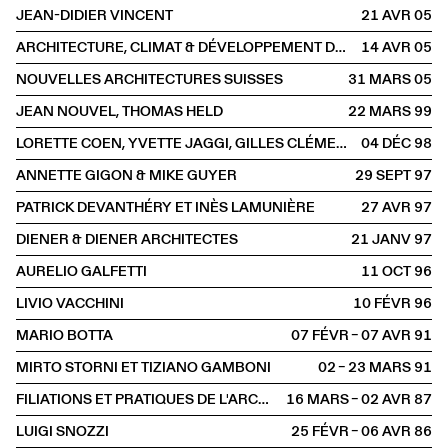
JEAN-DIDIER VINCENT
21 AVR
2005
ARCHITECTURE, CLIMAT & DÉVELOPPEMENT DURABLE
14 AVR
2005
NOUVELLES ARCHITECTURES SUISSES
31 MARS
2005
JEAN NOUVEL, THOMAS HELD
22 MARS
1999
LORETTE COEN, YVETTE JAGGI, GILLES CLÉMENT, PIERRE-FRANÇOIS MOURIER
04 DÉC
1998
ANNETTE GIGON & MIKE GUYER
29 SEPT
1997
PATRICK DEVANTHÉRY ET INÈS LAMUNIÈRE
27 AVR
1997
DIENER & DIENER ARCHITECTES
21 JANV
1997
AURELIO GALFETTI
11 OCT
1996
LIVIO VACCHINI
10 FÉVR
1996
MARIO BOTTA
07 FÉVR – 07 AVR
1991
MIRTO STORNI ET TIZIANO GAMBONI
02 – 23 MARS
1991
FILIATIONS ET PRATIQUES DE L'ARCHITECTURE CONTEMPORAINE EN SUISSE
16 MARS – 02 AVR
1987
LUIGI SNOZZI
25 FÉVR – 06 AVR
1986