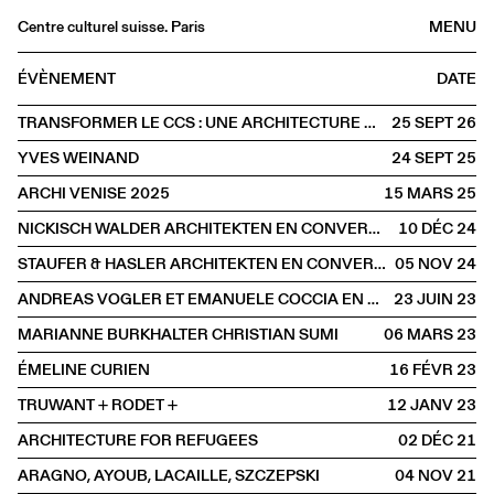
Centre culturel suisse. Paris
MENU
Agenda
ÉVÈNEMENT
DATE
Librairie
TRANSFORMER LE CCS : UNE ARCHITECTURE DE L'ALTÉRATION
25 SEPT
2026
Buvette
YVES WEINAND
24 SEPT
2025
Archives
ARCHI VENISE 2025
15 MARS
2025
Médiathèque
NICKISCH WALDER ARCHITEKTEN EN CONVERSATION AVEC OLIVIA FUNES LASTRA
10 DÉC
2024
Éditions
STAUFER & HASLER ARCHITEKTEN EN CONVERSATION AVEC BENOÎT PIÉRON
05 NOV
2024
Informations
ANDREAS VOGLER ET EMANUELE COCCIA EN CONVERSATION AVEC CHARLOTTE POUPON
23 JUIN
2023
FR
/
EN
MARIANNE BURKHALTER CHRISTIAN SUMI
06 MARS
2023
PAROLE
Architecture
ÉMELINE CURIEN
16 FÉVR
2023
TRUWANT + RODET +
12 JANV
2023
ARCHITECTURE FOR REFUGEES
02 DÉC
2021
ARAGNO, AYOUB, LACAILLE, SZCZEPSKI
04 NOV
2021