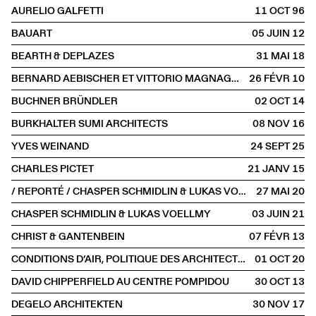
AURELIO GALFETTI
11 OCT
1996
BAUART
05 JUIN
2012
BEARTH & DEPLAZES
31 MAI
2018
BERNARD AEBISCHER ET VITTORIO MAGNAGO LAMPUGNANI
26 FÉVR
2010
BUCHNER BRÜNDLER
02 OCT
2014
BURKHALTER SUMI ARCHITECTS
08 NOV
2016
YVES WEINAND
24 SEPT
2025
CHARLES PICTET
21 JANV
2015
/ REPORTÉ / CHASPER SCHMIDLIN & LUKAS VOELLMY
27 MAI
2020
CHASPER SCHMIDLIN & LUKAS VOELLMY
03 JUIN
2021
CHRIST & GANTENBEIN
07 FÉVR
2013
CONDITIONS D’AIR, POLITIQUE DES ARCHITECTURES PAR L’AMBIANCE
01 OCT
2020
DAVID CHIPPERFIELD AU CENTRE POMPIDOU
30 OCT
2013
DEGELO ARCHITEKTEN
30 NOV
2017