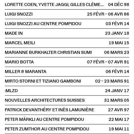
LORETTE COEN, YVETTE JAGGI, GILLES CLÉMENT, PIERRE-FRANÇOIS MOURIER
04 DÉC
1998
LUIGI SNOZZI
25 FÉVR – 06 AVR
1986
LUIGI SNOZZI AU CENTRE POMPIDOU
03 FÉVR
2014
MADE IN
23 JANV
2018
MARCEL MEILI
19 MAI
2015
MARIANNE BURKHALTER CHRISTIAN SUMI
06 MARS
2023
MARIO BOTTA
07 FÉVR – 07 AVR
1991
MILLER & MARANTA
06 FÉVR
2014
MIRTO STORNI ET TIZIANO GAMBONI
02 – 23 MARS
1991
:MLZD
24 JANV
2017
NOUVELLES ARCHITECTURES SUISSES
31 MARS
2005
PATRICK DEVANTHÉRY ET INÈS LAMUNIÈRE
27 AVR
1997
PETER MÄRKLI AU CENTRE POMPIDOU
22 MAI
2017
PETER ZUMTHOR AU CENTRE POMPIDOU
19 MAI
2011