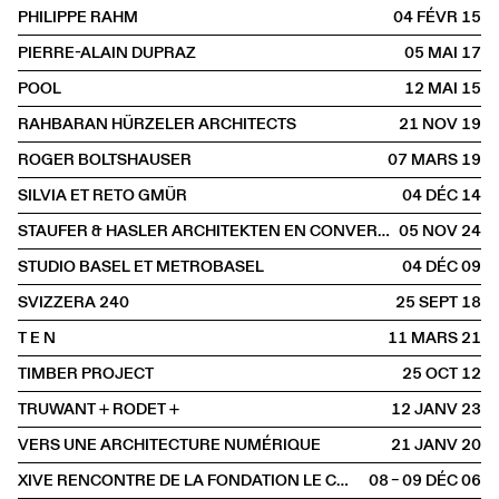
PHILIPPE RAHM
04 FÉVR
2015
PIERRE-ALAIN DUPRAZ
05 MAI
2017
POOL
12 MAI
2015
RAHBARAN HÜRZELER ARCHITECTS
21 NOV
2019
ROGER BOLTSHAUSER
07 MARS
2019
SILVIA ET RETO GMÜR
04 DÉC
2014
STAUFER & HASLER ARCHITEKTEN EN CONVERSATION AVEC BENOÎT PIÉRON
05 NOV
2024
STUDIO BASEL ET METROBASEL
04 DÉC
2009
SVIZZERA 240
25 SEPT
2018
T E N
11 MARS
2021
TIMBER PROJECT
25 OCT
2012
TRUWANT + RODET +
12 JANV
2023
VERS UNE ARCHITECTURE NUMÉRIQUE
21 JANV
2020
XIVE RENCONTRE DE LA FONDATION LE CORBUSIER
08 – 09 DÉC
2006