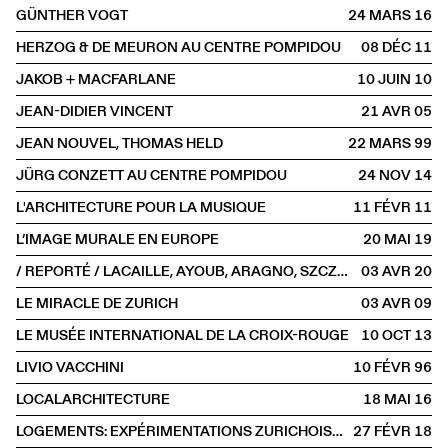
GÜNTHER VOGT
24 MARS
2016
HERZOG & DE MEURON AU CENTRE POMPIDOU
08 DÉC
2011
JAKOB + MACFARLANE
10 JUIN
2010
JEAN-DIDIER VINCENT
21 AVR
2005
JEAN NOUVEL, THOMAS HELD
22 MARS
1999
JÜRG CONZETT AU CENTRE POMPIDOU
24 NOV
2014
L'ARCHITECTURE POUR LA MUSIQUE
11 FÉVR
2011
L’IMAGE MURALE EN EUROPE
20 MAI
2019
/ REPORTÉ / LACAILLE, AYOUB, ARAGNO, SZCZEPSKI
03 AVR
2020
LE MIRACLE DE ZURICH
03 AVR
2009
LE MUSÉE INTERNATIONAL DE LA CROIX-ROUGE
10 OCT
2013
LIVIO VACCHINI
10 FÉVR
1996
LOCALARCHITECTURE
18 MAI
2016
LOGEMENTS: EXPÉRIMENTATIONS ZURICHOISES
27 FÉVR
2018