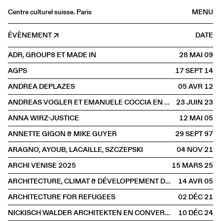
Centre culturel suisse. Paris
MENU
Agenda
ÉVÈNEMENT
DATE
Librairie
ADR, GROUP8 ET MADE IN
28 MAI
2009
Buvette
AGPS
17 SEPT
2014
Archives
ANDREA DEPLAZES
05 AVR
2012
Médiathèque
ANDREAS VOGLER ET EMANUELE COCCIA EN CONVERSATION AVEC CHARLOTTE POUPON
23 JUIN
2023
Éditions
ANNA WIRZ-JUSTICE
12 MAI
2005
Informations
ANNETTE GIGON & MIKE GUYER
29 SEPT
1997
FR
/
EN
ARAGNO, AYOUB, LACAILLE, SZCZEPSKI
04 NOV
2021
PAROLE
Architecture
ARCHI VENISE 2025
15 MARS
2025
ARCHITECTURE, CLIMAT & DÉVELOPPEMENT DURABLE
14 AVR
2005
ARCHITECTURE FOR REFUGEES
02 DÉC
2021
NICKISCH WALDER ARCHITEKTEN EN CONVERSATION AVEC OLIVIA FUNES LASTRA
10 DÉC
2024