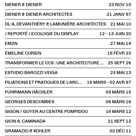
DIENER & DIENER
23 NOV
2010
DIENER & DIENER ARCHITECTES
21 JANV
1997
DL-A, DEVANTHÉRY & LAMUNIÈRE ARCHITECTES
21 MAI
2010
/ REPORTÉ / ECOLOGIE DU DISPLAY
12 – 13 JUIN
2020
EM2N
27 MAI
2014
ÉMELINE CURIEN
16 FÉVR
2023
TRANSFORMER LE CCS : UNE ARCHITECTURE DE L'ALTÉRATION
25 SEPT
2026
ESTUDIO BAROZZI VEIGA
23 MAI
2013
FILIATIONS ET PRATIQUES DE L'ARCHITECTURE CONTEMPORAINE EN SUISSE
16 MARS – 02 AVR
1987
FUHRIMANN HÄCHLER
03 MARS
2015
GEORGES DESCOMBES
08 MARS
2016
GIGON / GUYER AU CENTRE POMPIDOU
16 MARS
2012
GION A. CAMINADA
21 SEPT
2012
GRAMAZIO & KOHLER
02 DÉC
2011