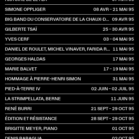
SIMONE OPPLIGER
08 AVR – 21 MAI
1995
BIG BAND DU CONSERVATOIRE DE LA CHAUX-DE-FONDS
09 AVR
1995
GILBERTE TSAÏ
25 – 30 AVR
1995
YVES CERF
03 – 04 MAI
1995
DANIEL DE ROULET, MICHEL VINAVER, FARIDA RAHOUADJ
11 MAI
1995
GEORGES HALDAS
17 MAI
1995
MARIE BALVET
17 – 19 MAI
1995
HOMMAGE À PIERRE-HENRI SIMON
31 MAI
1995
PIED-À-TERRE IV
02 JUIN – 02 JUIL
1995
LA STRIMPELLATA, BERNE
11 JUIN
1995
RENÉ BURRI
21 SEPT – 29 OCT
1995
ÉDITION ET RÉSISTANCE
28 SEPT – 29 OCT
1995
BRIGITTE MEYER, PIANO
01 OCT
1995
DENIS RABAGLIA
02 OCT
1995