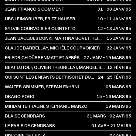
JEAN-FRANÇOIS COMMENT
01 – 08 JANV
1995
URS LEIMGRUBER, FRITZ HAUSER
10 – 11 JANV
1995
SYLVIE COURVOISIER QUINTETTO
12 – 13 JANV
1995
JEAN-JACQUES DÜNKI, MARTINA BOVET, HEINRICH MÄTZENER, CHRISTINE THEUS, URS EGLI
15 JANV
1995
CLAUDE DARBELLAY, MICHÈLE COURVOISIER
22 JANV
1995
FRIEDRICH DÜRRENMATT ET APRÈS
27 JANV – 19 MARS
1995
BEAT LUTOLF, OLIVIER THEURILLAT, MANUEL BÄRTSCH, RICHARD DUBUGNON
12 FÉVR
1995
QUI SONT LES ENFANTS DE FRISCH ET DÜRRENMATT ?
24 – 25 FÉVR
1995
WALTER GRIMMER, STEFAN FAHRNI
05 MARS
1995
DRAGO ROGG
15 – 16 MARS
1995
MIRIAM TERRAGNI, STÉPHANIE MANZO
19 MARS
1995
BLAISE CENDRARS
31 MARS – 02 AVR
1995
LE PARIS DE CENDRARS
01 AVR – 21 MAI
1995
HISTOIRE DE LEYLA
07 AVR
1995