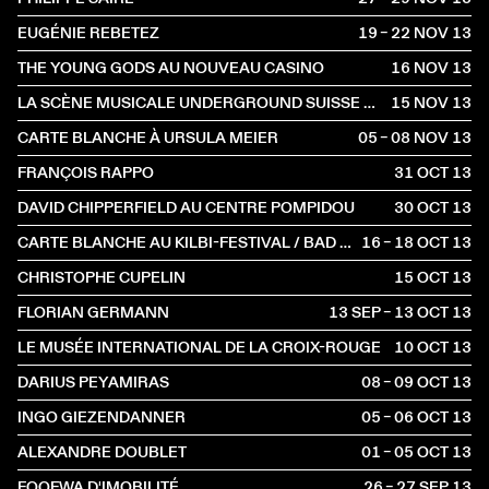
EUGÉNIE REBETEZ
19 – 22 NOV
2013
THE YOUNG GODS AU NOUVEAU CASINO
16 NOV
2013
LA SCÈNE MUSICALE UNDERGROUND SUISSE 80'S
15 NOV
2013
CARTE BLANCHE À URSULA MEIER
05 – 08 NOV
2013
FRANÇOIS RAPPO
31 OCT
2013
DAVID CHIPPERFIELD AU CENTRE POMPIDOU
30 OCT
2013
CARTE BLANCHE AU KILBI-FESTIVAL / BAD BONN
16 – 18 OCT
2013
CHRISTOPHE CUPELIN
15 OCT
2013
FLORIAN GERMANN
13 SEP – 13 OCT
2013
LE MUSÉE INTERNATIONAL DE LA CROIX-ROUGE
10 OCT
2013
DARIUS PEYAMIRAS
08 – 09 OCT
2013
INGO GIEZENDANNER
05 – 06 OCT
2013
ALEXANDRE DOUBLET
01 – 05 OCT
2013
FOOFWA D'IMOBILITÉ
26 – 27 SEP
2013