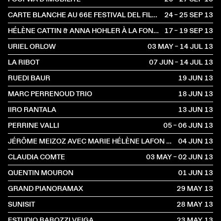
CARTE BLANCHE AU 66E FESTIVAL DEL FILM LOCARNO AU NOUVEAU LATINA
24 – 25 SEP
2013
HÉLÈNE CATTIN & ANNA HOHLER À LA FONDATION SUISSE
17 – 19 SEP
2013
URIEL ORLOW
03 MAY – 14 JUL
2013
LA RIBOT
07 JUN – 14 JUL
2013
RUEDI BAUR
19 JUN
2013
MARC PERRENOUD TRIO
18 JUN
2013
IIRO RANTALA
13 JUN
2013
PERRINE VALLI
05 – 06 JUN
2013
JÉRÔME MEIZOZ AVEC MARIE HÉLÈNE LAFON ET PIERRE BERGOUNIOUX
04 JUN
2013
CLAUDIA COMTE
03 MAY – 02 JUN
2013
QUENTIN MOURON
01 JUN
2013
GRAND PIANORAMAX
29 MAY
2013
SUNISIT
28 MAY
2013
ESTUDIO BAROZZI VEIGA
23 MAY
2013