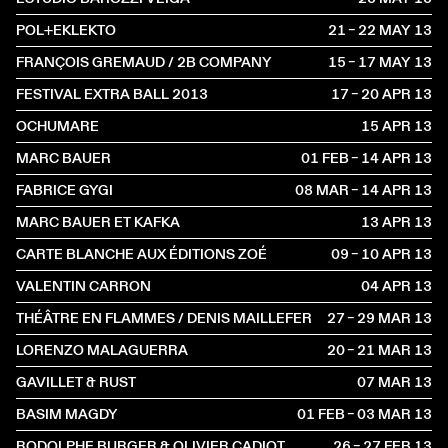
POL+EKLEKTO
21 – 22 MAY
2013
FRANÇOIS GREMAUD / 2B COMPANY
15 – 17 MAY
2013
FESTIVAL EXTRA BALL 2013
17 – 20 APR
2013
OCHUMARE
15 APR
2013
MARC BAUER
01 FEB – 14 APR
2013
FABRICE GYGI
08 MAR – 14 APR
2013
MARC BAUER ET KAFKA
13 APR
2013
CARTE BLANCHE AUX ÉDITIONS ZOÉ
09 – 10 APR
2013
VALENTIN CARRON
04 APR
2013
THÉÂTRE EN FLAMMES / DENIS MAILLEFER
27 – 29 MAR
2013
LORENZO MALAGUERRA
20 – 21 MAR
2013
GAVILLET & RUST
07 MAR
2013
BASIM MAGDY
01 FEB – 03 MAR
2013
RODOLPHE BURGER & OLIVIER CADIOT
26 – 27 FEB
2013