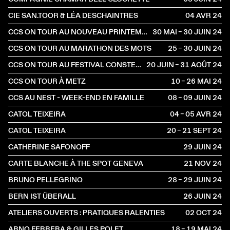
CIE SAN.TOOR & LÉA DESCHAINTRES
04 AVR
2024
CCS ON TOUR AU NOUVEAU PRINTEMPS
30 MAI – 30 JUIN
2024
CCS ON TOUR AU MARATHON DES MOTS
25 – 30 JUIN
2024
CCS ON TOUR AU FESTIVAL CONSTELLATIONS
20 JUIN – 31 AOÛT
2024
CCS ON TOUR À METZ
10 – 26 MAI
2024
CCS AU NEST - WEEK-END EN FAMILLE
08 – 09 JUIN
2024
CATOL TEIXEIRA
04 – 05 AVR
2024
CATOL TEIXEIRA
20 – 21 SEPT
2024
CATHERINE SAFONOFF
29 JUIN
2024
CARTE BLANCHE À THE SPOT GENEVA
21 NOV
2024
BRUNO PELLEGRINO
28 – 29 JUIN
2024
BERN IST ÜBERALL
26 JUIN
2024
ATELIERS OUVERTS : PRATIQUES RALENTIES
02 OCT
2024
ARNO FERRERA & GILLES POLET
18 – 19 MAI
2024