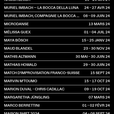
MURIEL IMBACH — LA BOCCA DELLA LUNA
24 – 27 AVR
2024
MURIEL IMBACH, COMPAGNIE LA BOCCA DELLA LUNA
08 – 09 JUIN
2024
MICRODANSE
13 MARS
2024
MÉLISSA GUEX
01 – 04 JUIL
2024
MAYA BÖSCH
15 – 25 JANV
2024
MAUD BLANDEL
23 – 30 NOV
2024
MATHIS ALTMANN
30 MAI – 30 JUIN
2024
MATHIAS HOWALD
29 – 30 JUIN
2024
MATCH D’IMPROVISATION FRANCO-SUISSE
15 SEPT
2024
MARVIN M’TOUMO
15 – 17 OCT
2024
MARION DUVAL - CHRIS CADILLAC
09 – 19 OCT
2024
MARGARETHA JÜNGLING
07 MARS
2024
MARCO BERRETTINI
01 – 02 FÉVR
2024
MAISON SHIFT 2024
04 – 08 SEPT
2024