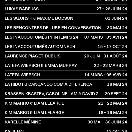
LUKAS BÄRFUSS
27 – 28 JUIN
2024
LES SŒURS H & MAXIME BODSON
01 JUIN
2024
LES RENCONTRES DE LURE EN CONVERSATION AVEC ROSMARIE TISSI
30 MAI
2024
LES INACCOUTUMÉS PRINTEMPS 24
07 MARS – 05 AVR
2024
LES INACCOUTUMÉS AUTOMNE 24
15 – 17 OCT
2024
LAURENCE PIAGET-DUBUIS
20 JUIN – 31 AOÛT
2024
LATEFA WIERSCH & EMMA MURRAY
22 – 23 MARS
2024
LATEFA WIERSCH
14 MARS – 05 AVR
2024
LA RIBOT & DANÇANDO COM A DIFERENÇA
18 MAI
2024
KRASSEN KRASTEV, CAROLINE LAM & DAVID ZAGARI
20 SEPT
2024
KIM MARRO & LIAM LELARGE
21 – 22 MAI
2024
KIM MARRO & LIAM LELARGE
18 – 19 MAI
2024
KARELLE MÉNINE
30 MAI – 30 JUIN
2024
KALIL BAT
12 OCT
2024