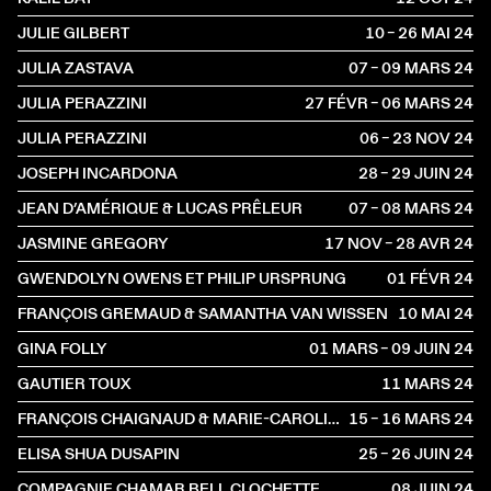
JULIE GILBERT
10 – 26 MAI
2024
JULIA ZASTAVA
07 – 09 MARS
2024
JULIA PERAZZINI
27 FÉVR – 06 MARS
2024
JULIA PERAZZINI
06 – 23 NOV
2024
JOSEPH INCARDONA
28 – 29 JUIN
2024
JEAN D’AMÉRIQUE & LUCAS PRÊLEUR
07 – 08 MARS
2024
JASMINE GREGORY
17 NOV – 28 AVR
2024
GWENDOLYN OWENS ET PHILIP URSPRUNG
01 FÉVR
2024
FRANÇOIS GREMAUD & SAMANTHA VAN WISSEN
10 MAI
2024
GINA FOLLY
01 MARS – 09 JUIN
2024
GAUTIER TOUX
11 MARS
2024
FRANÇOIS CHAIGNAUD & MARIE-CAROLINE HOMINAL
15 – 16 MARS
2024
ELISA SHUA DUSAPIN
25 – 26 JUIN
2024
COMPAGNIE CHAMAR BELL CLOCHETTE
08 JUIN
2024