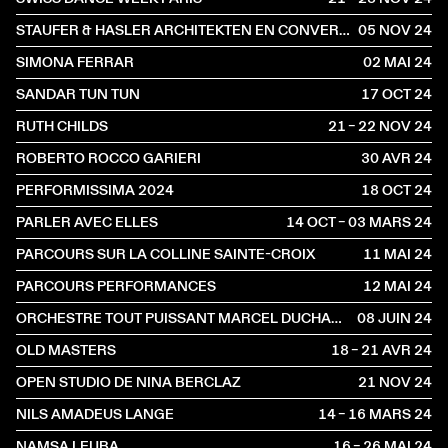
STAUFER & HASLER ARCHITEKTEN EN CONVERSATION AVEC BENOÎT PIÉRON
05 NOV
2024
SIMONA FERRAR
02 MAI
2024
SANDAR TUN TUN
17 OCT
2024
RUTH CHILDS
21 – 22 NOV
2024
ROBERTO ROCCO GARIERI
30 AVR
2024
PERFORMISSIMA 2024
18 OCT
2024
PARLER AVEC ELLES
14 OCT – 03 MARS
2024
PARCOURS SUR LA COLLINE SAINTE-CROIX
11 MAI
2024
PARCOURS PERFORMANCES
12 MAI
2024
ORCHESTRE TOUT PUISSANT MARCEL DUCHAMP
08 JUIN
2024
OLD MASTERS
18 – 21 AVR
2024
OPEN STUDIO DE NINA BERCLAZ
21 NOV
2024
NILS AMADEUS LANGE
14 – 16 MARS
2024
NAMSA LEUBA
16 – 26 MAI
2024