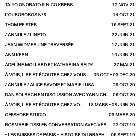
TAIYO ONORATO & NICO KREBS
12 NOV
2021
L'OUROBOROS N°3
14 OCT
2021
THOM PFISTER
16 SEPT
2021
/ ANNULÉ / LINETO
22 JUIN
2021
JEAN WIDMER UNE TRAVERSÉE
17 JUIN
2021
ANN KERN
10 JUIN
2021
ADELINE MOLLARD ET KATHARINA REIDY
27 MAI
2021
À VOIR, LIRE ET ÉCOUTER CHEZ VOUS #8
05 OCT – 03 DÉC
2020
/ ANNULÉ / ALICE SAVOIE ET MARIE LUSA
29 OCT
2020
DAN SOLBACH EN DISCUSSION AVEC YANN CHATEIGNÉ
06 OCT
2020
À VOIR, LIRE ET ÉCOUTER CHEZ VOUS #3
18 MARS – 08 JUIN
2020
OFFSHORE STUDIO
03 MARS
2020
ROSMARIE TISSI EN CONVERSATION AVEC VÉRONIQUE MARRIER
22 OCT
2019
« LES SUISSES DE PARIS ». HISTOIRE DU GRAPHISME SUISSE À PARIS
06 SEPT
2019