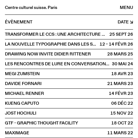
Centre culturel suisse. Paris
MENU
Agenda
ÉVÈNEMENT
DATE
Librairie
TRANSFORMER LE CCS : UNE ARCHITECTURE DE L'ALTÉRATION
25 SEPT
2026
Buvette
LA NOUVELLE TYPOGRAPHIE DANS LES SCÈNES FRANCOPHONES : INCIDENCES ET RÉSISTANCES
12 – 14 FÉVR
2026
Archives
DRAWING NOW INVITE DIDIER RITTENER
28 MARS
2025
Médiathèque
LES RENCONTRES DE LURE EN CONVERSATION AVEC ROSMARIE TISSI
30 MAI
2024
Éditions
MEGI ZUMSTEIN
18 AVR
2023
Informations
DAVIDE FORNARI
21 MARS
2023
FR
/
EN
MICHAEL RENNER
14 FÉVR
2023
PAROLE
Graphisme
KUENG CAPUTO
06 DÉC
2022
JOST HOCHULI
15 NOV
2022
GTF - GRAPHIC THOUGHT FACILITY
18 OCT
2022
MAXIMAGE
11 MARS
2022