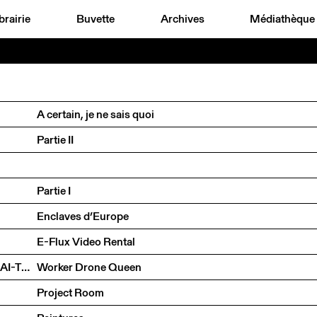
brairie
Buvette
Archives
Médiathèque
A certain, je ne sais quoi
Partie II
Partie I
Enclaves d’Europe
E-Flux Video Rental
CAROLE BOVE, VIDYA GASTALDON, AMY O'NEILL, MAI-THU PERRET
Worker Drone Queen
Project Room