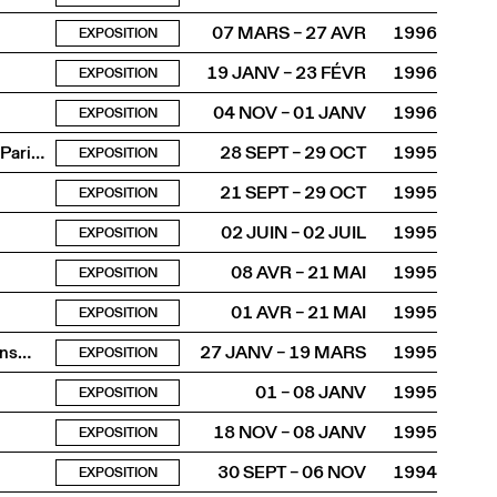
07 MARS – 27 AVR
1996
EXPOSITION
19 JANV – 23 FÉVR
1996
EXPOSITION
04 NOV – 01 JANV
1996
EXPOSITION
François Lachenal et les Trois Collines - Genève - Vichy - Paris, 1940 - 45
28 SEPT – 29 OCT
1995
EXPOSITION
21 SEPT – 29 OCT
1995
EXPOSITION
02 JUIN – 02 JUIL
1995
EXPOSITION
08 AVR – 21 MAI
1995
EXPOSITION
01 AVR – 21 MAI
1995
EXPOSITION
ions…
27 JANV – 19 MARS
1995
EXPOSITION
01 – 08 JANV
1995
EXPOSITION
18 NOV – 08 JANV
1995
EXPOSITION
30 SEPT – 06 NOV
1994
EXPOSITION