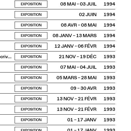
08 MAI – 03 JUIL
1994
EXPOSITION
02 JUIN
1994
EXPOSITION
08 AVR – 08 MAI
1994
EXPOSITION
08 JANV – 13 MARS
1994
EXPOSITION
12 JANV – 06 FÉVR
1994
EXPOSITION
Pour les 90 ans d’Ella Maillart voyageuse, photographe, écrivain
21 NOV – 19 DÉC
1993
EXPOSITION
07 MAI – 04 JUIL
1993
EXPOSITION
05 MARS – 28 MAI
1993
EXPOSITION
09 – 30 AVR
1993
EXPOSITION
13 NOV – 21 FÉVR
1993
EXPOSITION
13 NOV – 21 FÉVR
1993
EXPOSITION
01 – 17 JANV
1993
EXPOSITION
01 – 17 JANV
1993
EXPOSITION