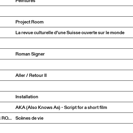
Peintures
Project Room
La revue culturelle d’une Suisse ouverte sur le monde
Roman Signer
Aller / Retour II
Installation
AKA (Also Knows As) - Script for a short film
STEFAN ALTENBURGER, OLIVIER MICHAELS, DIETER ROTH, CUI XIUWEN
Scènes de vie