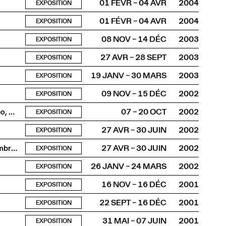
01 FÉVR – 04 AVR
2004
EXPOSITION
01 FÉVR – 04 AVR
2004
EXPOSITION
08 NOV – 14 DÉC
2003
EXPOSITION
27 AVR – 28 SEPT
2003
EXPOSITION
19 JANV – 30 MARS
2003
EXPOSITION
09 NOV – 15 DÉC
2002
EXPOSITION
Festival international de poésie directe, performance, vidéo, musique
07 – 20 OCT
2002
EXPOSITION
27 AVR – 30 JUIN
2002
EXPOSITION
Masques et sculptures de fils: Du masque de théâtre à l’ombre du personnage
27 AVR – 30 JUIN
2002
EXPOSITION
26 JANV – 24 MARS
2002
EXPOSITION
16 NOV – 16 DÉC
2001
EXPOSITION
22 SEPT – 16 DÉC
2001
EXPOSITION
31 MAI – 07 JUIN
2001
EXPOSITION