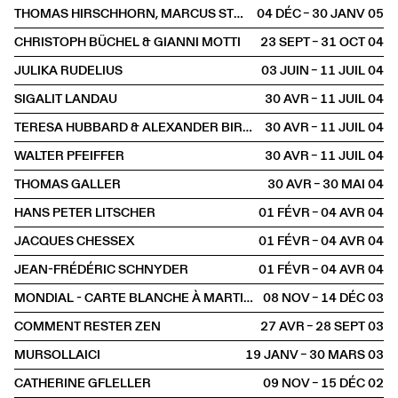
THOMAS HIRSCHHORN, MARCUS STEINWEG, GWENAËL MORIN
04 DÉC – 30 JANV
2005
CHRISTOPH BÜCHEL & GIANNI MOTTI
23 SEPT – 31 OCT
2004
JULIKA RUDELIUS
03 JUIN – 11 JUIL
2004
SIGALIT LANDAU
30 AVR – 11 JUIL
2004
TERESA HUBBARD & ALEXANDER BIRCHLER
30 AVR – 11 JUIL
2004
WALTER PFEIFFER
30 AVR – 11 JUIL
2004
THOMAS GALLER
30 AVR – 30 MAI
2004
HANS PETER LITSCHER
01 FÉVR – 04 AVR
2004
JACQUES CHESSEX
01 FÉVR – 04 AVR
2004
JEAN-FRÉDÉRIC SCHNYDER
01 FÉVR – 04 AVR
2004
MONDIAL - CARTE BLANCHE À MARTIN HESS
08 NOV – 14 DÉC
2003
COMMENT RESTER ZEN
27 AVR – 28 SEPT
2003
MURSOLLAICI
19 JANV – 30 MARS
2003
CATHERINE GFLELLER
09 NOV – 15 DÉC
2002