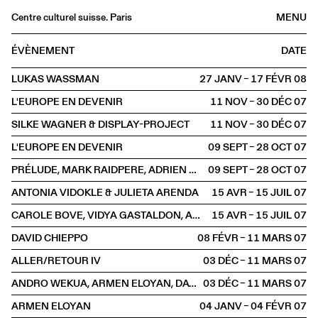
Centre culturel suisse. Paris
MENU
Agenda
ÉVÈNEMENT
DATE
Librairie
LUKAS WASSMAN
27 JANV – 17 FÉVR
2008
Buvette
L'EUROPE EN DEVENIR
11 NOV – 30 DÉC
2007
Archives
SILKE WAGNER & DISPLAY-PROJECT
11 NOV – 30 DÉC
2007
Médiathèque
L'EUROPE EN DEVENIR
09 SEPT – 28 OCT
2007
Éditions
PRÉLUDE, MARK RAIDPERE, ADRIEN MISSIKA
09 SEPT – 28 OCT
2007
Informations
ANTONIA VIDOKLE & JULIETA ARENDA
15 AVR – 15 JUIL
2007
FR
/
EN
CAROLE BOVE, VIDYA GASTALDON, AMY O'NEILL, MAI-THU PERRET
15 AVR – 15 JUIL
2007
EXPOSITION
DAVID CHIEPPO
08 FÉVR – 11 MARS
2007
ALLER/RETOUR IV
03 DÉC – 11 MARS
2007
ANDRO WEKUA, ARMEN ELOYAN, DAVID CHIEPPO
03 DÉC – 11 MARS
2007
ARMEN ELOYAN
04 JANV – 04 FÉVR
2007