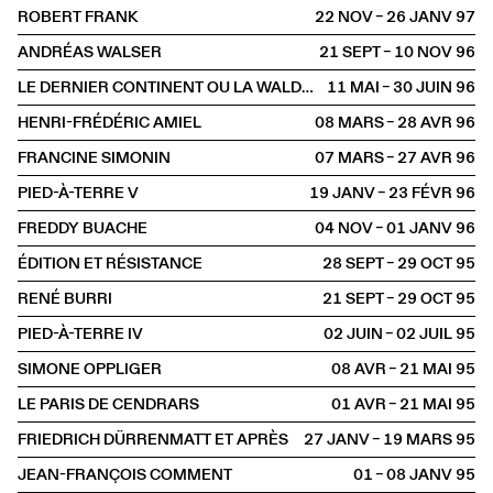
ROBERT FRANK
22 NOV – 26 JANV
1997
ANDRÉAS WALSER
21 SEPT – 10 NOV
1996
LE DERNIER CONTINENT OU LA WALDAU, ASILE DE L'ART
11 MAI – 30 JUIN
1996
HENRI-FRÉDÉRIC AMIEL
08 MARS – 28 AVR
1996
FRANCINE SIMONIN
07 MARS – 27 AVR
1996
PIED-À-TERRE V
19 JANV – 23 FÉVR
1996
FREDDY BUACHE
04 NOV – 01 JANV
1996
ÉDITION ET RÉSISTANCE
28 SEPT – 29 OCT
1995
RENÉ BURRI
21 SEPT – 29 OCT
1995
PIED-À-TERRE IV
02 JUIN – 02 JUIL
1995
SIMONE OPPLIGER
08 AVR – 21 MAI
1995
LE PARIS DE CENDRARS
01 AVR – 21 MAI
1995
FRIEDRICH DÜRRENMATT ET APRÈS
27 JANV – 19 MARS
1995
JEAN-FRANÇOIS COMMENT
01 – 08 JANV
1995