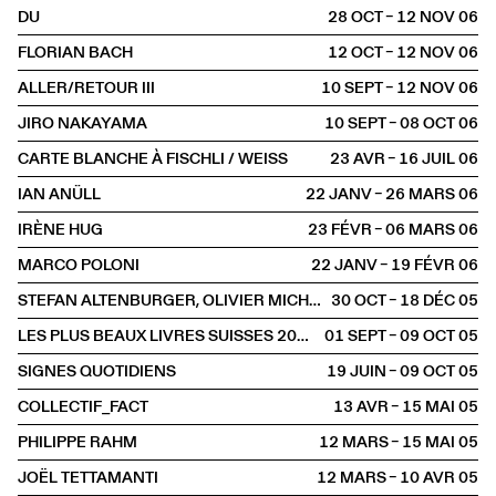
DU
28 OCT – 12 NOV
2006
FLORIAN BACH
12 OCT – 12 NOV
2006
ALLER/RETOUR III
10 SEPT – 12 NOV
2006
JIRO NAKAYAMA
10 SEPT – 08 OCT
2006
CARTE BLANCHE À FISCHLI / WEISS
23 AVR – 16 JUIL
2006
IAN ANÜLL
22 JANV – 26 MARS
2006
IRÈNE HUG
23 FÉVR – 06 MARS
2006
MARCO POLONI
22 JANV – 19 FÉVR
2006
STEFAN ALTENBURGER, OLIVIER MICHAELS, DIETER ROTH, CUI XIUWEN
30 OCT – 18 DÉC
2005
LES PLUS BEAUX LIVRES SUISSES 2004
01 SEPT – 09 OCT
2005
SIGNES QUOTIDIENS
19 JUIN – 09 OCT
2005
COLLECTIF_FACT
13 AVR – 15 MAI
2005
PHILIPPE RAHM
12 MARS – 15 MAI
2005
JOËL TETTAMANTI
12 MARS – 10 AVR
2005