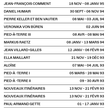
JEAN-FRANÇOIS COMMENT
18 NOV – 08 JANV
1995
DANIEL HUMAIR
30 SEPT – 06 NOV
1994
PIERRE KELLER ET BEN VAUTIER
08 MAI – 03 JUIL
1994
VERONIKA VON BÜREN
02 JUIN
1994
PIED-À-TERRE III
08 AVR – 08 MAI
1994
MARKUS RAETZ
08 JANV – 13 MARS
1994
JEAN VILLARD-GILLES
12 JANV – 06 FÉVR
1994
ELLA MAILLART
21 NOV – 19 DÉC
1993
ALOÏSE
07 MAI – 04 JUIL
1993
PIED-À -TERRE I
05 MARS – 28 MAI
1993
PIED-À -TERRE II
09 – 30 AVR
1993
NOUVEAUX ITINÉRAIRES
13 NOV – 21 FÉVR
1993
NOUVEAUX ITINÉRAIRES
13 NOV – 21 FÉVR
1993
PAUL-ARMAND GETTE
01 – 17 JANV
1993