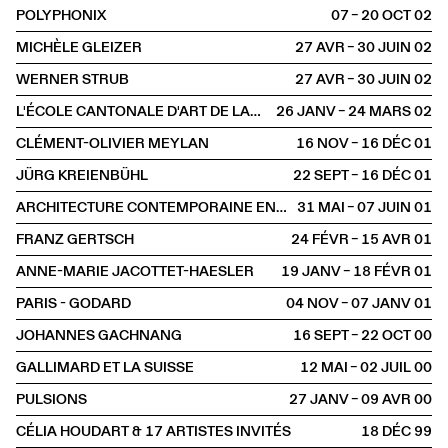
POLYPHONIX
07 – 20 OCT
2002
MICHÈLE GLEIZER
27 AVR – 30 JUIN
2002
WERNER STRUB
27 AVR – 30 JUIN
2002
L'ÉCOLE CANTONALE D'ART DE LAUSANNE
26 JANV – 24 MARS
2002
CLÉMENT-OLIVIER MEYLAN
16 NOV – 16 DÉC
2001
JÜRG KREIENBÜHL
22 SEPT – 16 DÉC
2001
ARCHITECTURE CONTEMPORAINE EN SUISSE
31 MAI – 07 JUIN
2001
FRANZ GERTSCH
24 FÉVR – 15 AVR
2001
ANNE-MARIE JACOTTET-HAESLER
19 JANV – 18 FÉVR
2001
PARIS - GODARD
04 NOV – 07 JANV
2001
JOHANNES GACHNANG
16 SEPT – 22 OCT
2000
GALLIMARD ET LA SUISSE
12 MAI – 02 JUIL
2000
PULSIONS
27 JANV – 09 AVR
2000
CÉLIA HOUDART & 17 ARTISTES INVITÉS
18 DÉC
1999