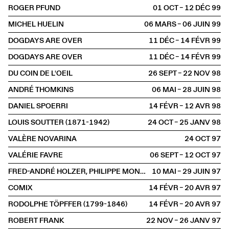
ROGER PFUND
01 OCT – 12 DÉC
1999
MICHEL HUELIN
06 MARS – 06 JUIN
1999
DOGDAYS ARE OVER
11 DÉC – 14 FÉVR
1999
DOGDAYS ARE OVER
11 DÉC – 14 FÉVR
1999
DU COIN DE L'OEIL
26 SEPT – 22 NOV
1998
ANDRÉ THOMKINS
06 MAI – 28 JUIN
1998
DANIEL SPOERRI
14 FÉVR – 12 AVR
1998
LOUIS SOUTTER (1871-1942)
24 OCT – 25 JANV
1998
VALÈRE NOVARINA
24 OCT
1997
VALÉRIE FAVRE
06 SEPT – 12 OCT
1997
FRED-ANDRÉ HOLZER, PHILIPPE MONOD, LOUL SCHOPFER
10 MAI – 29 JUIN
1997
COMIX
14 FÉVR – 20 AVR
1997
RODOLPHE TÖPFFER (1799-1846)
14 FÉVR – 20 AVR
1997
ROBERT FRANK
22 NOV – 26 JANV
1997