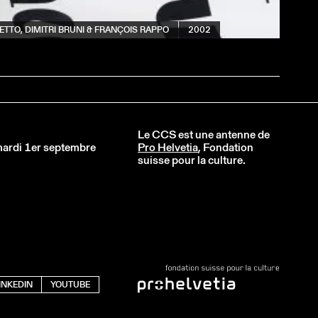
TTO, DIMITRI BRUNI & FRANÇOIS RAPPO
2002
Le CCS est une antenne de
 mardi 1er septembre
Pro Helvetia
, Fondation
suisse pour la culture.
INKEDIN
YOUTUBE
PAGNIE
2001