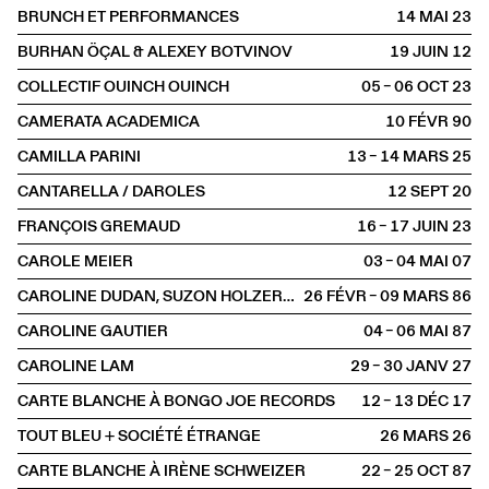
BRUNCH ET PERFORMANCES
14 MAI
2023
BURHAN ÖÇAL & ALEXEY BOTVINOV
19 JUIN
2012
COLLECTIF OUINCH OUINCH
05 – 06 OCT
2023
CAMERATA ACADEMICA
10 FÉVR
1990
CAMILLA PARINI
13 – 14 MARS
2025
CANTARELLA / DAROLES
12 SEPT
2020
FRANÇOIS GREMAUD
16 – 17 JUIN
2023
CAROLE MEIER
03 – 04 MAI
2007
CAROLINE DUDAN, SUZON HOLZER, SYLVAIN RICHARD
26 FÉVR – 09 MARS
1986
CAROLINE GAUTIER
04 – 06 MAI
1987
CAROLINE LAM
29 – 30 JANV
2027
CARTE BLANCHE À BONGO JOE RECORDS
12 – 13 DÉC
2017
TOUT BLEU + SOCIÉTÉ ÉTRANGE
26 MARS
2026
CARTE BLANCHE À IRÈNE SCHWEIZER
22 – 25 OCT
1987