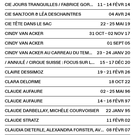
CIE JOURS TRANQUILLES / FABRICE GORGERAT
11 – 14 FÉVR
2014
CIE SAN.TOOR & LÉA DESCHAINTRES
04 AVR
2024
CIE TÊTE DANS LE SAC
22 – 25 MAI
2019
CINDY VAN ACKER
31 OCT – 02 NOV
2017
CINDY VAN ACKER
01 SEPT
2005
CINDY VAN ACKER AU CARREAU DU TEMPLE
23 – 24 JANV
2020
/ ANNULÉ / CIRQUE SUISSE : FOCUS SUR LA JEUNE CRÉATION
15 – 17 DÉC
2020
CLAIRE DESSIMOZ
19 – 21 FÉVR
2026
CLARA DELORME
18 OCT
2022
CLAUDE AUFAURE
02 – 25 MAI
1996
CLAUDE AUFAURE
14 – 16 FÉVR
1997
CLAUDE DARBELLAY, MICHÈLE COURVOISIER
22 JANV
1995
CLAUDE STRATZ
11 FÉVR
2002
CLAUDIA DIETERLE, ALEXANDRA FORSTER, AVIER HAGEN, NORBERT GÜNTHER
08 FÉVR
2007