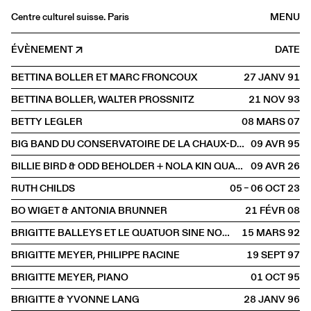
Centre culturel suisse. Paris
MENU
Agenda
ÉVÈNEMENT
DATE
Librairie
BETTINA BOLLER ET MARC FRONCOUX
27 JANV
1991
Buvette
BETTINA BOLLER, WALTER PROSSNITZ
21 NOV
1993
Archives
BETTY LEGLER
08 MARS
2007
Médiathèque
BIG BAND DU CONSERVATOIRE DE LA CHAUX-DE-FONDS
09 AVR
1995
Éditions
BILLIE BIRD & ODD BEHOLDER + NOLA KIN QUARTET
09 AVR
2026
Informations
RUTH CHILDS
05 – 06 OCT
2023
FR
/
EN
BO WIGET & ANTONIA BRUNNER
21 FÉVR
2008
SCÈNE
BRIGITTE BALLEYS ET LE QUATUOR SINE NOMINE
15 MARS
1992
BRIGITTE MEYER, PHILIPPE RACINE
19 SEPT
1997
BRIGITTE MEYER, PIANO
01 OCT
1995
BRIGITTE & YVONNE LANG
28 JANV
1996