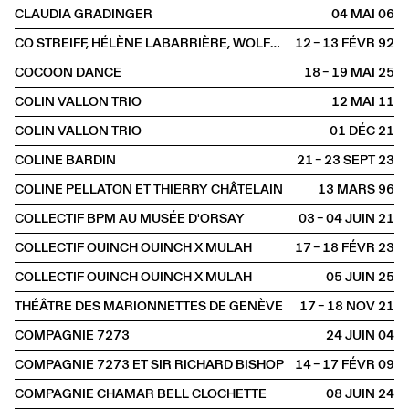
CLAUDIA GRADINGER
04 MAI
2006
CO STREIFF, HÉLÈNE LABARRIÈRE, WOLFGANG REISINGER, KLAUS DICKBAUER
12 – 13 FÉVR
1992
COCOON DANCE
18 – 19 MAI
2025
COLIN VALLON TRIO
12 MAI
2011
COLIN VALLON TRIO
01 DÉC
2021
COLINE BARDIN
21 – 23 SEPT
2023
COLINE PELLATON ET THIERRY CHÂTELAIN
13 MARS
1996
COLLECTIF BPM AU MUSÉE D'ORSAY
03 – 04 JUIN
2021
COLLECTIF OUINCH OUINCH X MULAH
17 – 18 FÉVR
2023
COLLECTIF OUINCH OUINCH X MULAH
05 JUIN
2025
THÉÂTRE DES MARIONNETTES DE GENÈVE
17 – 18 NOV
2021
COMPAGNIE 7273
24 JUIN
2004
COMPAGNIE 7273 ET SIR RICHARD BISHOP
14 – 17 FÉVR
2009
COMPAGNIE CHAMAR BELL CLOCHETTE
08 JUIN
2024