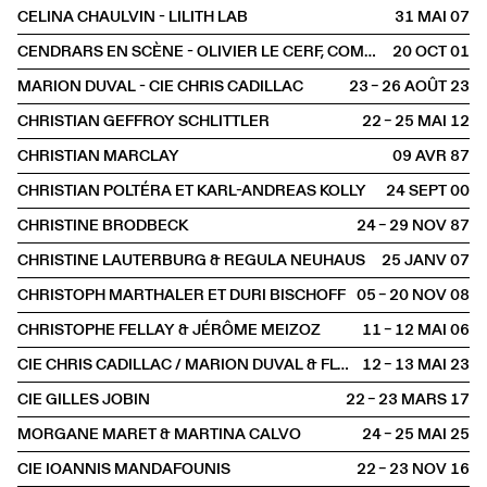
CELINA CHAULVIN - LILITH LAB
31 MAI
2007
CENDRARS EN SCÈNE - OLIVIER LE CERF, COMPAGNIE LES TROIS COUPS
20 OCT
2001
MARION DUVAL - CIE CHRIS CADILLAC
23 – 26 AOÛT
2023
CHRISTIAN GEFFROY SCHLITTLER
22 – 25 MAI
2012
CHRISTIAN MARCLAY
09 AVR
1987
CHRISTIAN POLTÉRA ET KARL-ANDREAS KOLLY
24 SEPT
2000
CHRISTINE BRODBECK
24 – 29 NOV
1987
CHRISTINE LAUTERBURG & REGULA NEUHAUS
25 JANV
2007
CHRISTOPH MARTHALER ET DURI BISCHOFF
05 – 20 NOV
2008
CHRISTOPHE FELLAY & JÉRÔME MEIZOZ
11 – 12 MAI
2006
CIE CHRIS CADILLAC / MARION DUVAL & FLORIAN LEDUC
12 – 13 MAI
2023
CIE GILLES JOBIN
22 – 23 MARS
2017
MORGANE MARET & MARTINA CALVO
24 – 25 MAI
2025
CIE IOANNIS MANDAFOUNIS
22 – 23 NOV
2016