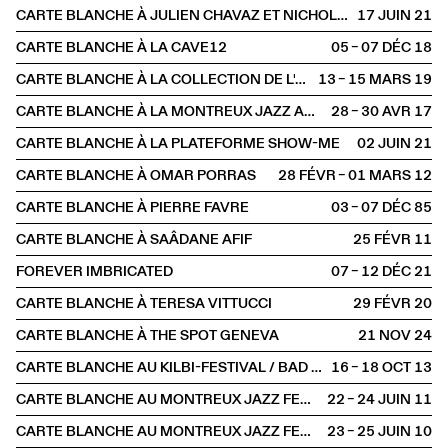
CARTE BLANCHE À JULIEN CHAVAZ ET NICHOLAS STÜCKLIN
17 JUIN
2021
CARTE BLANCHE À LA CAVE12
05 – 07 DÉC
2018
CARTE BLANCHE À LA COLLECTION DE L'ART BRUT AVEC GUSTAVO GIACOSA
13 – 15 MARS
2019
CARTE BLANCHE À LA MONTREUX JAZZ ARTISTS FOUNDATION
28 – 30 AVR
2017
CARTE BLANCHE À LA PLATEFORME SHOW-ME
02 JUIN
2021
CARTE BLANCHE À OMAR PORRAS
28 FÉVR – 01 MARS
2012
CARTE BLANCHE À PIERRE FAVRE
03 – 07 DÉC
1985
CARTE BLANCHE À SAÂDANE AFIF
25 FÉVR
2011
FOREVER IMBRICATED
07 – 12 DÉC
2021
CARTE BLANCHE À TERESA VITTUCCI
29 FÉVR
2020
CARTE BLANCHE À THE SPOT GENEVA
21 NOV
2024
CARTE BLANCHE AU KILBI-FESTIVAL / BAD BONN
16 – 18 OCT
2013
CARTE BLANCHE AU MONTREUX JAZZ FESTIVAL
22 – 24 JUIN
2011
CARTE BLANCHE AU MONTREUX JAZZ FESTIVAL
23 – 25 JUIN
2010