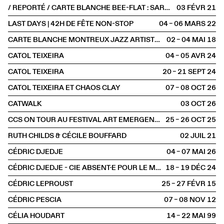
/ REPORTÉ / CARTE BLANCHE BEE-FLAT : SARA OSWALD ET LAURE BETRIS
03 FÉVR
2021
LAST DAYS | 42H DE FÊTE NON-STOP
04 – 06 MARS
2022
CARTE BLANCHE MONTREUX JAZZ ARTISTS FOUNDATION
02 – 04 MAI
2018
CATOL TEIXEIRA
04 – 05 AVR
2024
CATOL TEIXEIRA
20 – 21 SEPT
2024
CATOL TEIXEIRA ET CHAOS CLAY
07 – 08 OCT
2026
CATWALK
03 OCT
2026
CCS ON TOUR AU FESTIVAL ART EMERGENCE
25 – 26 OCT
2025
RUTH CHILDS & CÉCILE BOUFFARD
02 JUIL
2021
CÉDRIC DJEDJE
04 – 07 MAI
2026
CÉDRIC DJEDJE - CIE ABSENT·E POUR LE MOMENT
18 – 19 DÉC
2024
CÉDRIC LEPROUST
25 – 27 FÉVR
2015
CÉDRIC PESCIA
07 – 08 NOV
2012
CÉLIA HOUDART
14 – 22 MAI
1999