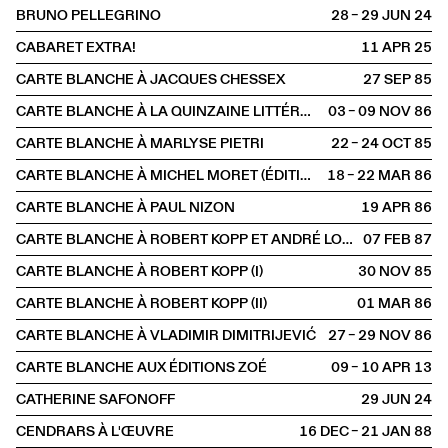
BRUNO PELLEGRINO
28 – 29 JUN
2024
CABARET EXTRA!
11 APR
2025
CARTE BLANCHE À JACQUES CHESSEX
27 SEP
1985
CARTE BLANCHE À LA QUINZAINE LITTÉRAIRE
03 – 09 NOV
1986
CARTE BLANCHE À MARLYSE PIETRI
22 – 24 OCT
1985
CARTE BLANCHE À MICHEL MORET (ÉDITIONS DE L'AIRE)
18 – 22 MAR
1986
CARTE BLANCHE À PAUL NIZON
19 APR
1986
CARTE BLANCHE À ROBERT KOPP ET ANDRÉ LORANT
07 FEB
1987
CARTE BLANCHE À ROBERT KOPP (I)
30 NOV
1985
CARTE BLANCHE À ROBERT KOPP (II)
01 MAR
1986
CARTE BLANCHE À VLADIMIR DIMITRIJEVIĆ
27 – 29 NOV
1986
CARTE BLANCHE AUX ÉDITIONS ZOÉ
09 – 10 APR
2013
CATHERINE SAFONOFF
29 JUN
2024
CENDRARS À L'ŒUVRE
16 DEC – 21 JAN
1988