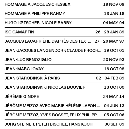
HOMMAGE À JACQUES CHESSEX
19 NOV
2009
HOMMAGE À PHILIPPE RAHMY
13 JAN
2018
HUGO LŒTSCHER, NICOLE BARRY
04 MAY
1994
ISO CAMARTIN
26 – 28 JAN
1989
JACQUES LACARRIÈRE D'APRÈS DES TEXTES DE GUSTAVE ROUD
27 – 29 MAY
1997
JEAN-JACQUES LANGENDORF, CLAUDE FROCHAUX & ANNE-MARIE JATON
19 OCT
2001
JEAN-LUC BENOZIGLIO
20 NOV
1993
JEAN-MARC LOVAY
16 OCT
1998
JEAN STAROBINSKI À PARIS
02 – 04 FEB
1989
JEAN STAROBINSKI & NICOLAS BOUVIER
13 OCT
2000
JÉRÉMIE GINDRE
24 MAY
2014
JÉRÔME MEIZOZ AVEC MARIE HÉLÈNE LAFON ET PIERRE BERGOUNIOUX
04 JUN
2013
JÉRÔME MEIZOZ, YVES ROSSET, FELIX PHILIPPE INGOLD & ANNE BRÉCART
05 OCT
2006
JÖRG STEINER, PETER BISCHEL, HANS KOCH
30 SEP
1989