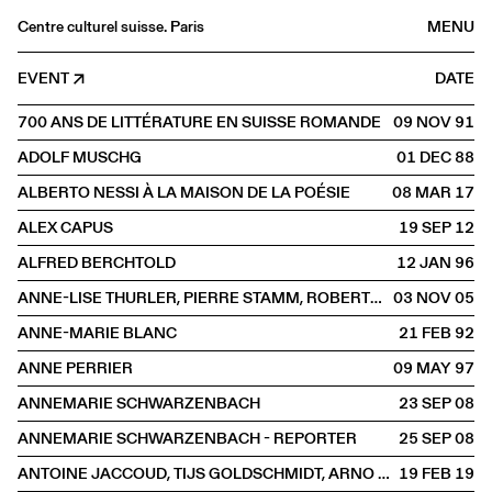
Centre culturel suisse. Paris
MENU
Agenda
EVENT
DATE
Bookshop
700 ANS DE LITTÉRATURE EN SUISSE ROMANDE
09 NOV
1991
Buvette
ADOLF MUSCHG
01 DEC
1988
Archives
ALBERTO NESSI À LA MAISON DE LA POÉSIE
08 MAR
2017
Medias
ALEX CAPUS
19 SEP
2012
Publications
ALFRED BERCHTOLD
12 JAN
1996
About
ANNE-LISE THURLER, PIERRE STAMM, ROBERT WALSER, MATHIEU BERTHOLET
03 NOV
2005
FR
/
EN
ANNE-MARIE BLANC
21 FEB
1992
SPOKEN
Literature
ANNE PERRIER
09 MAY
1997
ANNEMARIE SCHWARZENBACH
23 SEP
2008
ANNEMARIE SCHWARZENBACH - REPORTER
25 SEP
2008
ANTOINE JACCOUD, TIJS GOLDSCHMIDT, ARNO CAMENISCH
19 FEB
2019