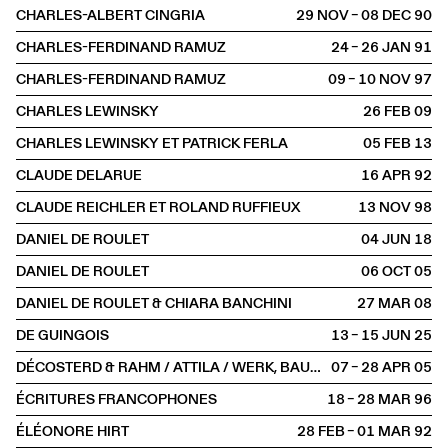
CHARLES-ALBERT CINGRIA
29 NOV – 08 DEC
1990
CHARLES-FERDINAND RAMUZ
24 – 26 JAN
1991
CHARLES-FERDINAND RAMUZ
09 – 10 NOV
1997
CHARLES LEWINSKY
26 FEB
2009
CHARLES LEWINSKY ET PATRICK FERLA
05 FEB
2013
CLAUDE DELARUE
16 APR
1992
CLAUDE REICHLER ET ROLAND RUFFIEUX
13 NOV
1998
DANIEL DE ROULET
04 JUN
2018
DANIEL DE ROULET
06 OCT
2005
DANIEL DE ROULET & CHIARA BANCHINI
27 MAR
2008
DE GUINGOIS
13 – 15 JUN
2025
DÉCOSTERD & RAHM / ATTILA / WERK, BAUEN + WOHNEN
07 – 28 APR
2005
ÉCRITURES FRANCOPHONES
18 – 28 MAR
1996
ÉLÉONORE HIRT
28 FEB – 01 MAR
1992