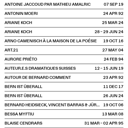
ANTOINE JACCOUD PAR MATHIEU AMALRIC
07 SEP
2019
ANTONIN MOERI
24 APR
1992
ARIANE KOCH
25 MAR
2024
ARIANE KOCH
28 – 29 JUN
2024
ARNO CAMENISCH À LA MAISON DE LA POÉSIE
19 OCT
2016
ART.21
27 MAY
2004
AURORE PRIÉTO
24 FEB
1994
AUTEUR.E.S DRAMATIQUES SUISSES
12 – 15 JUN
2019
AUTOUR DE BERNARD COMMENT
23 APR
1992
BERN IST ÜBERALL
11 DEC
2017
BERN IST ÜBERALL
26 JUN
2024
BERNARD HEIDSIECK, VINCENT BARRAS & JÜRG HALTER
19 OCT
2006
BESSA MYFTIU
13 MAR
2008
BLAISE CENDRARS
31 MAR – 02 APR
1995