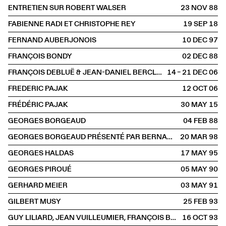
ENTRETIEN SUR ROBERT WALSER
23 NOV
1988
FABIENNE RADI ET CHRISTOPHE REY
19 SEP
2018
FERNAND AUBERJONOIS
10 DEC
1997
FRANÇOIS BONDY
02 DEC
1988
FRANÇOIS DEBLUË & JEAN-DANIEL BERCLAZ
14 – 21 DEC
2006
FREDERIC PAJAK
12 OCT
2006
FRÉDÉRIC PAJAK
30 MAY
2015
GEORGES BORGEAUD
04 FEB
1988
GEORGES BORGEAUD PRÉSENTÉ PAR BERNARD COMMENT
20 MAR
1998
GEORGES HALDAS
17 MAY
1995
GEORGES PIROUÉ
05 MAY
1990
GERHARD MEIER
03 MAY
1991
GILBERT MUSY
25 FEB
1993
GUY LILIARD, JEAN VUILLEUMIER, FRANÇOIS BARAT, JACQUES LAURANS, DOMINIQUE DE RIVAZ, FRÉDÉRIC WANDELÈRE
16 OCT
1993