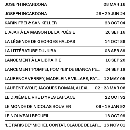
JOSEPH INCARDONA
08 MAR
2016
JOSEPH INCARDONA
28 – 29 JUN
2024
KARIN FREI & SAN KELLER
28 OCT
2004
L' AJAR À LA MAISON DE LA POÉSIE
26 SEP
2016
LA LÉGENDE DE GEORGES HALDAS
14 OCT
1988
LA LITTÉRATURE DU JURA
08 APR
1989
LANCEMENT À LA LIBRAIRIE
10 SEP
2026
LANCEMENT 'POMPEI, POMPEII' DE BIANCA PEDRINA
24 SEP
2019
LAURENCE VERREY, MADELEINE VILLARS, PATRICK AMSTUTZ
12 MAY
2005
LAURENT WOLF, JACQUES ROMAN, ALEXIS SCHWARZENBACH
02 – 23 MAR
2006
LE DIXIÈME LIVRE D'YVES LAPLACE
22 OCT
1992
LE MONDE DE NICOLAS BOUVIER
09 – 19 JAN
1992
LE NOUVEAU RECUEIL
16 OCT
1999
"LE PARIS DE" MICHEL CONTAT, CLAUDE DELARUE & BERNARD COMMENT
16 NOV
2001