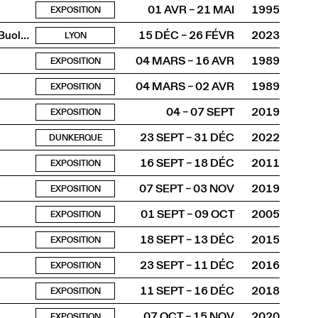
01 AVR – 21 MAI
1995
EXPOSITION
ASBR / Truwant + Rodet +, Boltshauser Architekten AG, Buol & Zünd, COCI, Wilfried Dechau, Rahbaran Hürzeler Architects, Rapin Saiz Architectes
15 DÉC – 26 FÉVR
2023
LYON
04 MARS – 16 AVR
1989
EXPOSITION
04 MARS – 02 AVR
1989
EXPOSITION
04 – 07 SEPT
2019
EXPOSITION
23 SEPT – 31 DÉC
2022
DUNKERQUE
16 SEPT – 18 DÉC
2011
EXPOSITION
07 SEPT – 03 NOV
2019
EXPOSITION
01 SEPT – 09 OCT
2005
EXPOSITION
18 SEPT – 13 DÉC
2015
EXPOSITION
23 SEPT – 11 DÉC
2016
EXPOSITION
11 SEPT – 16 DÉC
2018
EXPOSITION
07 OCT – 15 NOV
2020
EXPOSITION