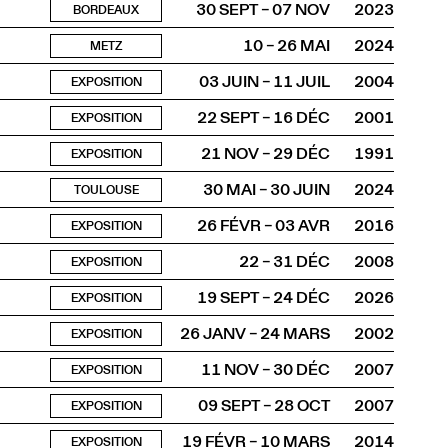
30 SEPT – 07 NOV
2023
BORDEAUX
10 – 26 MAI
2024
METZ
03 JUIN – 11 JUIL
2004
EXPOSITION
22 SEPT – 16 DÉC
2001
EXPOSITION
21 NOV – 29 DÉC
1991
EXPOSITION
30 MAI – 30 JUIN
2024
TOULOUSE
26 FÉVR – 03 AVR
2016
EXPOSITION
22 – 31 DÉC
2008
EXPOSITION
19 SEPT – 24 DÉC
2026
EXPOSITION
26 JANV – 24 MARS
2002
EXPOSITION
11 NOV – 30 DÉC
2007
EXPOSITION
09 SEPT – 28 OCT
2007
EXPOSITION
19 FÉVR – 10 MARS
2014
EXPOSITION