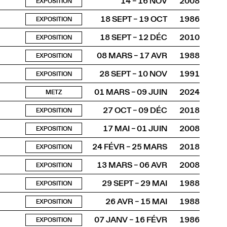
14 – 16 NOV
2008
EXPOSITION
18 SEPT – 19 OCT
1986
EXPOSITION
18 SEPT – 12 DÉC
2010
EXPOSITION
08 MARS – 17 AVR
1988
EXPOSITION
28 SEPT – 10 NOV
1991
EXPOSITION
01 MARS – 09 JUIN
2024
METZ
27 OCT – 09 DÉC
2018
EXPOSITION
17 MAI – 01 JUIN
2008
EXPOSITION
24 FÉVR – 25 MARS
2018
EXPOSITION
13 MARS – 06 AVR
2008
EXPOSITION
29 SEPT – 29 MAI
1988
EXPOSITION
26 AVR – 15 MAI
1988
EXPOSITION
07 JANV – 16 FÉVR
1986
EXPOSITION