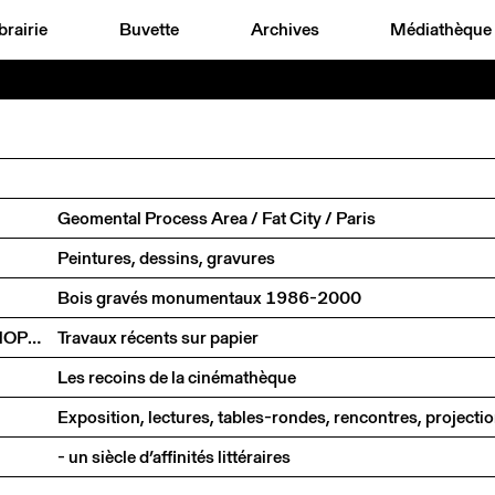
brairie
Buvette
Archives
Médiathèque
Geomental Process Area / Fat City / Paris
Peintures, dessins, gravures
Bois gravés monumentaux 1986-2000
FRED-ANDRÉ HOLZER, PHILIPPE MONOD, LOUL SCHOPFER
Travaux récents sur papier
Les recoins de la cinémathèque
Exposition, lectures, tables-rondes, rencontres, project
- un siècle d’affinités littéraires