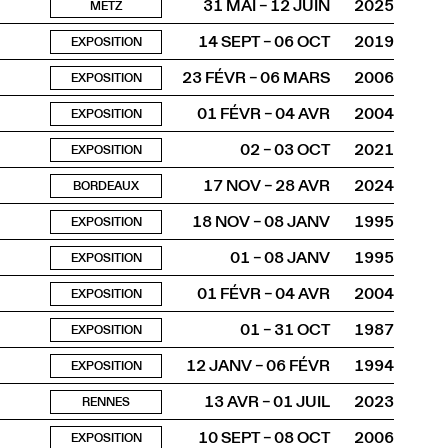
31 MAI – 12 JUIN
2025
METZ
14 SEPT – 06 OCT
2019
EXPOSITION
23 FÉVR – 06 MARS
2006
EXPOSITION
01 FÉVR – 04 AVR
2004
EXPOSITION
02 – 03 OCT
2021
EXPOSITION
17 NOV – 28 AVR
2024
BORDEAUX
18 NOV – 08 JANV
1995
EXPOSITION
01 – 08 JANV
1995
EXPOSITION
01 FÉVR – 04 AVR
2004
EXPOSITION
01 – 31 OCT
1987
EXPOSITION
12 JANV – 06 FÉVR
1994
EXPOSITION
13 AVR – 01 JUIL
2023
RENNES
10 SEPT – 08 OCT
2006
EXPOSITION