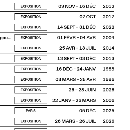
09 NOV – 16 DÉC
2012
EXPOSITION
07 OCT
2017
EXPOSITION
14 SEPT – 31 DÉC
2022
EXPOSITION
À la recherche d’Eleonora Duse et du poil roux de son kangourou
01 FÉVR – 04 AVR
2004
EXPOSITION
25 AVR – 13 JUIL
2014
EXPOSITION
13 SEPT – 08 DÉC
2013
EXPOSITION
16 DÉC – 24 JANV
1988
EXPOSITION
08 MARS – 28 AVR
1996
EXPOSITION
26 – 28 JUIN
2026
EXPOSITION
22 JANV – 26 MARS
2006
EXPOSITION
05 DÉC
2025
PARIS
26 MARS – 26 JUIL
2026
EXPOSITION