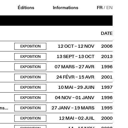
Éditions
Informations
FR
/
EN
DATE
12 OCT – 12 NOV
2006
EXPOSITION
13 SEPT – 13 OCT
2013
EXPOSITION
07 MARS – 27 AVR
1996
EXPOSITION
24 FÉVR – 15 AVR
2001
EXPOSITION
10 MAI – 29 JUIN
1997
EXPOSITION
04 NOV – 01 JANV
1996
EXPOSITION
ions…
27 JANV – 19 MARS
1995
EXPOSITION
12 MAI – 02 JUIL
2000
EXPOSITION