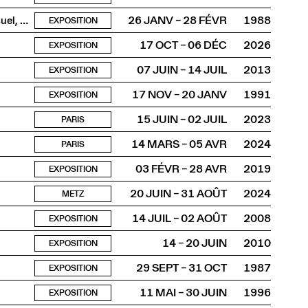
Présentation avec affiches, photos, publications, audiovisuel, vidéos
26 JANV – 28 FÉVR
1988
EXPOSITION
17 OCT – 06 DÉC
2026
EXPOSITION
07 JUIN – 14 JUIL
2013
EXPOSITION
17 NOV – 20 JANV
1991
EXPOSITION
15 JUIN – 02 JUIL
2023
PARIS
14 MARS – 05 AVR
2024
PARIS
03 FÉVR – 28 AVR
2019
EXPOSITION
20 JUIN – 31 AOÛT
2024
METZ
14 JUIL – 02 AOÛT
2008
EXPOSITION
14 – 20 JUIN
2010
EXPOSITION
29 SEPT – 31 OCT
1987
EXPOSITION
11 MAI – 30 JUIN
1996
EXPOSITION