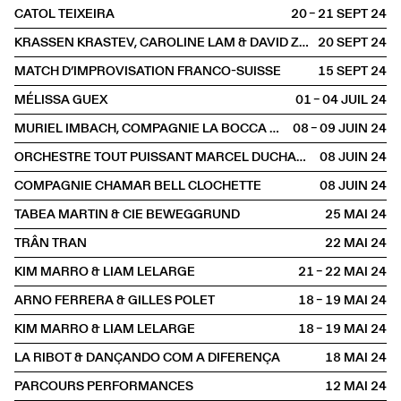
CATOL TEIXEIRA
20 – 21 SEPT
2024
KRASSEN KRASTEV, CAROLINE LAM & DAVID ZAGARI
20 SEPT
2024
MATCH D’IMPROVISATION FRANCO-SUISSE
15 SEPT
2024
MÉLISSA GUEX
01 – 04 JUIL
2024
MURIEL IMBACH, COMPAGNIE LA BOCCA DELLA LUNA
08 – 09 JUIN
2024
ORCHESTRE TOUT PUISSANT MARCEL DUCHAMP
08 JUIN
2024
COMPAGNIE CHAMAR BELL CLOCHETTE
08 JUIN
2024
TABEA MARTIN & CIE BEWEGGRUND
25 MAI
2024
TRÂN TRAN
22 MAI
2024
KIM MARRO & LIAM LELARGE
21 – 22 MAI
2024
ARNO FERRERA & GILLES POLET
18 – 19 MAI
2024
KIM MARRO & LIAM LELARGE
18 – 19 MAI
2024
LA RIBOT & DANÇANDO COM A DIFERENÇA
18 MAI
2024
PARCOURS PERFORMANCES
12 MAI
2024