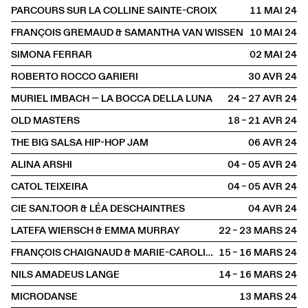
PARCOURS SUR LA COLLINE SAINTE-CROIX
11 MAI
2024
FRANÇOIS GREMAUD & SAMANTHA VAN WISSEN
10 MAI
2024
SIMONA FERRAR
02 MAI
2024
ROBERTO ROCCO GARIERI
30 AVR
2024
MURIEL IMBACH — LA BOCCA DELLA LUNA
24 – 27 AVR
2024
OLD MASTERS
18 – 21 AVR
2024
THE BIG SALSA HIP-HOP JAM
06 AVR
2024
ALINA ARSHI
04 – 05 AVR
2024
CATOL TEIXEIRA
04 – 05 AVR
2024
CIE SAN.TOOR & LÉA DESCHAINTRES
04 AVR
2024
LATEFA WIERSCH & EMMA MURRAY
22 – 23 MARS
2024
FRANÇOIS CHAIGNAUD & MARIE-CAROLINE HOMINAL
15 – 16 MARS
2024
NILS AMADEUS LANGE
14 – 16 MARS
2024
MICRODANSE
13 MARS
2024