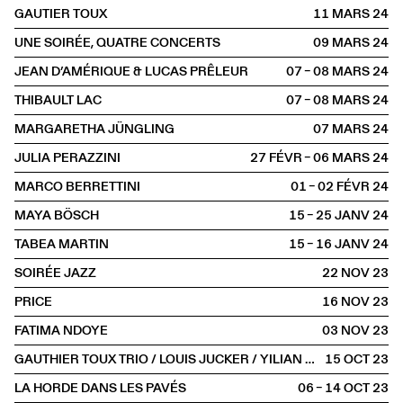
GAUTIER TOUX
11 MARS
2024
UNE SOIRÉE, QUATRE CONCERTS
09 MARS
2024
JEAN D’AMÉRIQUE & LUCAS PRÊLEUR
07 – 08 MARS
2024
THIBAULT LAC
07 – 08 MARS
2024
MARGARETHA JÜNGLING
07 MARS
2024
JULIA PERAZZINI
27 FÉVR – 06 MARS
2024
MARCO BERRETTINI
01 – 02 FÉVR
2024
MAYA BÖSCH
15 – 25 JANV
2024
TABEA MARTIN
15 – 16 JANV
2024
SOIRÉE JAZZ
22 NOV
2023
PRICE
16 NOV
2023
FATIMA NDOYE
03 NOV
2023
GAUTHIER TOUX TRIO / LOUIS JUCKER / YILIAN CAÑIZARES
15 OCT
2023
LA HORDE DANS LES PAVÉS
06 – 14 OCT
2023