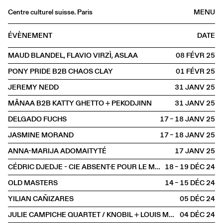
Centre culturel suisse. Paris
MENU
Agenda
ÉVÈNEMENT
DATE
Librairie
MAUD BLANDEL, FLAVIO VIRZÌ, ASLAA
08 FÉVR
2025
Buvette
PONY PRIDE B2B CHAOS CLAY
01 FÉVR
2025
Archives
JEREMY NEDD
31 JANV
2025
Médiathèque
MÂNAA B2B KATTY GHETTO + PEKODJINN
31 JANV
2025
Éditions
DELGADO FUCHS
17 – 18 JANV
2025
Informations
JASMINE MORAND
17 – 18 JANV
2025
FR
/
EN
ANNA-MARIJA ADOMAITYTÉ
17 JANV
2025
SCÈNE
CÉDRIC DJEDJE - CIE ABSENT·E POUR LE MOMENT
18 – 19 DÉC
2024
OLD MASTERS
14 – 15 DÉC
2024
YILIAN CAÑIZARES
05 DÉC
2024
JULIE CAMPICHE QUARTET / KNOBIL + LOUIS MATUTE
04 DÉC
2024