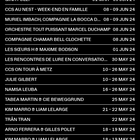
CCS AU NEST - WEEK-END EN FAMILLE
08 – 09 JUN
2024
MURIEL IMBACH, COMPAGNIE LA BOCCA DELLA LUNA
08 – 09 JUN
2024
ORCHESTRE TOUT PUISSANT MARCEL DUCHAMP
08 JUN
2024
COMPAGNIE CHAMAR BELL CLOCHETTE
08 JUN
2024
LES SŒURS H & MAXIME BODSON
01 JUN
2024
LES RENCONTRES DE LURE EN CONVERSATION AVEC ROSMARIE TISSI
30 MAY
2024
CCS ON TOUR À METZ
10 – 26 MAY
2024
JULIE GILBERT
10 – 26 MAY
2024
NAMSA LEUBA
16 – 26 MAY
2024
TABEA MARTIN & CIE BEWEGGRUND
25 MAY
2024
KIM MARRO & LIAM LELARGE
21 – 22 MAY
2024
TRÂN TRAN
22 MAY
2024
ARNO FERRERA & GILLES POLET
18 – 19 MAY
2024
KIM MARRO & LIAM LELARGE
18 – 19 MAY
2024