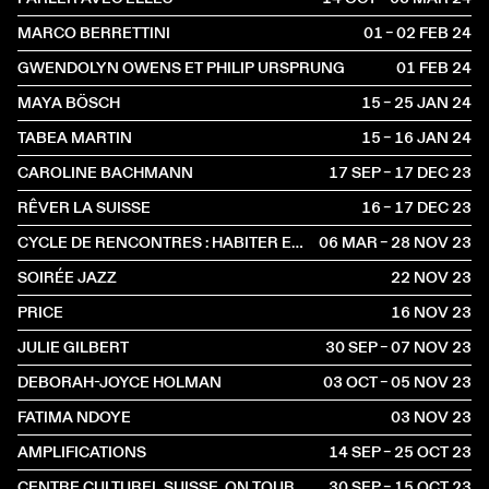
MARCO BERRETTINI
01 – 02 FEB
2024
GWENDOLYN OWENS ET PHILIP URSPRUNG
01 FEB
2024
MAYA BÖSCH
15 – 25 JAN
2024
TABEA MARTIN
15 – 16 JAN
2024
CAROLINE BACHMANN
17 SEP – 17 DEC
2023
RÊVER LA SUISSE
16 – 17 DEC
2023
CYCLE DE RENCONTRES : HABITER EN CLAUSTROPHILE
06 MAR – 28 NOV
2023
SOIRÉE JAZZ
22 NOV
2023
PRICE
16 NOV
2023
JULIE GILBERT
30 SEP – 07 NOV
2023
DEBORAH-JOYCE HOLMAN
03 OCT – 05 NOV
2023
FATIMA NDOYE
03 NOV
2023
AMPLIFICATIONS
14 SEP – 25 OCT
2023
CENTRE CULTUREL SUISSE. ON TOUR À BORDEAUX
30 SEP – 15 OCT
2023