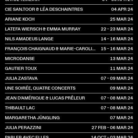
CIE SAN.TOOR & LÉA DESCHAINTRES
04 APR
2024
ARIANE KOCH
25 MAR
2024
LATEFA WIERSCH & EMMA MURRAY
22 – 23 MAR
2024
NILS AMADEUS LANGE
14 – 16 MAR
2024
FRANÇOIS CHAIGNAUD & MARIE-CAROLINE HOMINAL
15 – 16 MAR
2024
MICRODANSE
13 MAR
2024
GAUTIER TOUX
11 MAR
2024
JULIA ZASTAVA
07 – 09 MAR
2024
UNE SOIRÉE, QUATRE CONCERTS
09 MAR
2024
JEAN D’AMÉRIQUE & LUCAS PRÊLEUR
07 – 08 MAR
2024
THIBAULT LAC
07 – 08 MAR
2024
MARGARETHA JÜNGLING
07 MAR
2024
JULIA PERAZZINI
27 FEB – 06 MAR
2024
PARLER AVEC ELLES
14 OCT – 03 MAR
2024