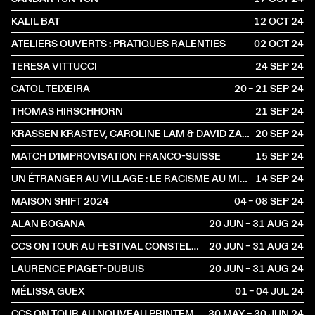
KALIL BAT
12 OCT
2024
ATELIERS OUVERTS : PRATIQUES RALENTIES
02 OCT
2024
TERESA VITTUCCI
24 SEP
2024
CATOL TEIXEIRA
20 – 21 SEP
2024
THOMAS HIRSCHHORN
21 SEP
2024
KRASSEN KRASTEV, CAROLINE LAM & DAVID ZAGARI
20 SEP
2024
MATCH D’IMPROVISATION FRANCO-SUISSE
15 SEP
2024
UN ÉTRANGER AU VILLAGE : LE RACISME AU MIROIR DE JAMES BALDWIN
14 SEP
2024
MAISON SHIFT 2024
04 – 08 SEP
2024
ALAN BOGANA
20 JUN – 31 AUG
2024
CCS ON TOUR AU FESTIVAL CONSTELLATIONS
20 JUN – 31 AUG
2024
LAURENCE PIAGET-DUBUIS
20 JUN – 31 AUG
2024
MÉLISSA GUEX
01 – 04 JUL
2024
CCS ON TOUR AU NOUVEAU PRINTEMPS
30 MAY – 30 JUN
2024