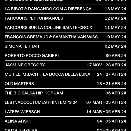
LA RIBOT & DANÇANDO COM A DIFERENÇA
18 MAY
2024
PARCOURS PERFORMANCES
12 MAY
2024
PARCOURS SUR LA COLLINE SAINTE-CROIX
11 MAY
2024
FRANÇOIS GREMAUD & SAMANTHA VAN WISSEN
10 MAY
2024
SIMONA FERRAR
02 MAY
2024
ROBERTO ROCCO GARIERI
30 APR
2024
JASMINE GREGORY
17 NOV – 28 APR
2024
MURIEL IMBACH — LA BOCCA DELLA LUNA
24 – 27 APR
2024
OLD MASTERS
18 – 21 APR
2024
THE BIG SALSA HIP-HOP JAM
06 APR
2024
LES INACCOUTUMÉS PRINTEMPS 24
07 MAR – 05 APR
2024
LATEFA WIERSCH
14 MAR – 05 APR
2024
ALINA ARSHI
04 – 05 APR
2024
CATOL TEIXEIRA
04 – 05 APR
2024